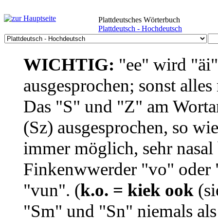
Plattdeutsches Wörterbuch
Plattdeutsch - Hochdeutsch
WICHTIG:
"ee" wird "äi
ausgesprochen; sonst alles
Das "S" und "Z" am Wortan
(Sz) ausgesprochen, so wie
immer möglich, sehr nasal b
Finkenwwerder "vo" oder "
"vun". (
k.o. = kiek ook
(si
"Sm" und "Sn" niemals als