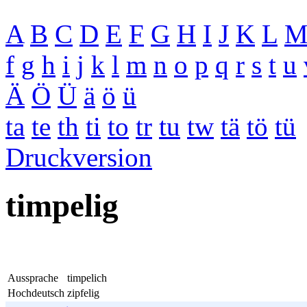
A
B
C
D
E
F
G
H
I
J
K
L
f
g
h
i
j
k
l
m
n
o
p
q
r
s
t
u
Ä
Ö
Ü
ä
ö
ü
ta
te
th
ti
to
tr
tu
tw
tä
tö
tü
Druckversion
timpelig
Aussprache
timpelich
Hochdeutsch
zipfelig