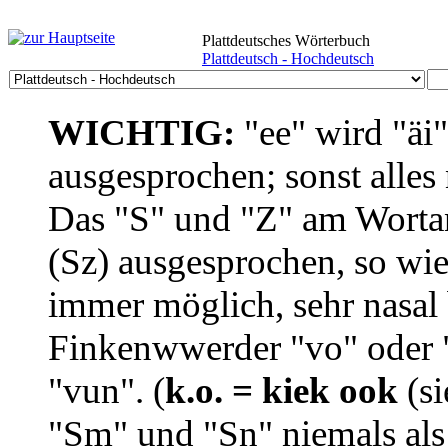
Plattdeutsches Wörterbuch
Plattdeutsch - Hochdeutsch
WICHTIG:
"ee" wird "äi
ausgesprochen; sonst alles
Das "S" und "Z" am Wortan
(Sz) ausgesprochen, so wie
immer möglich, sehr nasal b
Finkenwwerder "vo" oder "
"vun". (
k.o. = kiek ook
(si
"Sm" und "Sn" niemals als