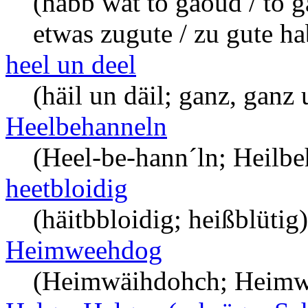
(häbb wat to gäoud / to 
etwas zugute / zu gute ha
heel un deel
(häil un däil; ganz, ganz u
Heelbehanneln
(Heel-be-hann´ln; Heilbe
heetbloidig
(häitbbloidig; heißblütig)
Heimweehdog
(Heimwäihdohch; Heimw