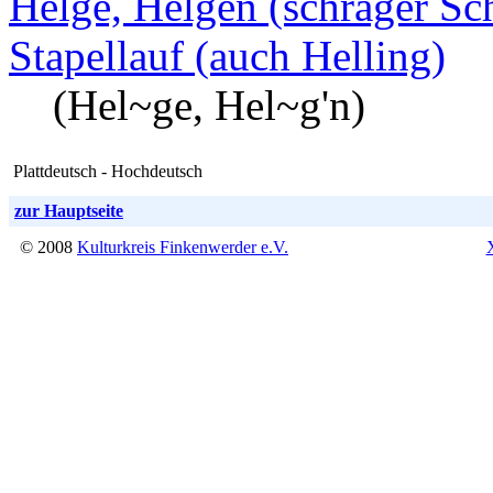
Helge, Helgen (schräger Sch
Stapellauf (auch Helling)
(Hel~ge, Hel~g'n)
Plattdeutsch - Hochdeutsch
zur Hauptseite
© 2008
Kulturkreis Finkenwerder e.V.