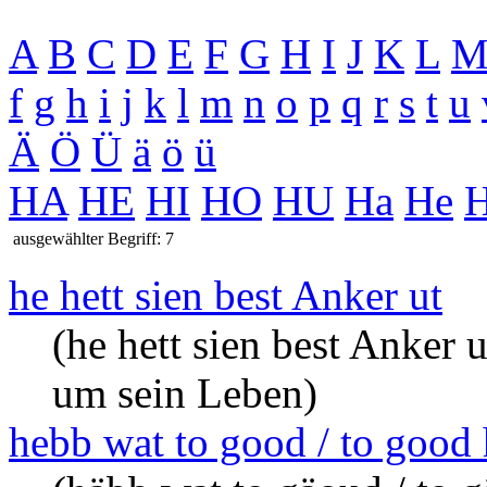
A
B
C
D
E
F
G
H
I
J
K
L
f
g
h
i
j
k
l
m
n
o
p
q
r
s
t
u
Ä
Ö
Ü
ä
ö
ü
HA
HE
HI
HO
HU
Ha
He
H
ausgewählter Begriff: 7
he hett sien best Anker ut
(he hett sien best Anker u
um sein Leben)
hebb wat to good / to good