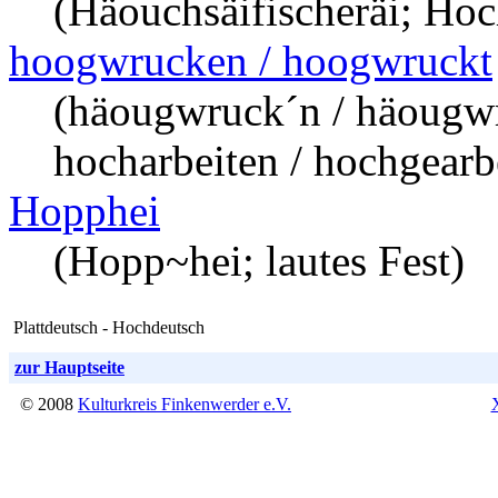
(Häouchsäifischeräi; Hoc
hoogwrucken / hoogwruckt
(häougwruck´n / häougw
hocharbeiten / hochgearbe
Hopphei
(Hopp~hei; lautes Fest)
Plattdeutsch - Hochdeutsch
zur Hauptseite
© 2008
Kulturkreis Finkenwerder e.V.