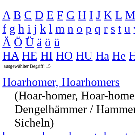
A
B
C
D
E
F
G
H
I
J
K
L
f
g
h
i
j
k
l
m
n
o
p
q
r
s
t
u
Ä
Ö
Ü
ä
ö
ü
HA
HE
HI
HO
HU
Ha
He
H
ausgewählter Begriff: 15
Hoarhomer, Hoarhomers
(Hoar-homer, Hoar-home
Dengelhämmer / Hammer 
Sicheln)