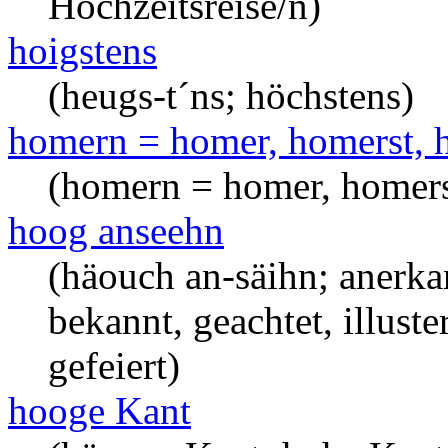
Hochzeitsreise/n)
hoigstens
(heugs-t´ns; höchstens)
homern = homer, homerst, 
(homern = homer, homers
hoog anseehn
(häouch an-säihn; anerka
bekannt, geachtet, illuste
gefeiert)
hooge Kant