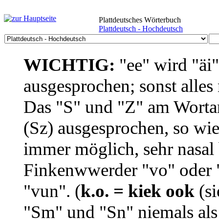
Plattdeutsches Wörterbuch
Plattdeutsch - Hochdeutsch
WICHTIG:
"ee" wird "äi
ausgesprochen; sonst alles
Das "S" und "Z" am Wortan
(Sz) ausgesprochen, so wie
immer möglich, sehr nasal b
Finkenwwerder "vo" oder "
"vun". (
k.o. = kiek ook
(si
"Sm" und "Sn" niemals als