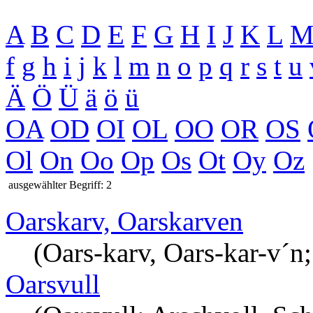
A
B
C
D
E
F
G
H
I
J
K
L
f
g
h
i
j
k
l
m
n
o
p
q
r
s
t
u
Ä
Ö
Ü
ä
ö
ü
OA
OD
OI
OL
OO
OR
OS
Ol
On
Oo
Op
Os
Ot
Oy
Oz
ausgewählter Begriff: 2
Oarskarv, Oarskarven
(Oars-karv, Oars-kar-v´n
Oarsvull