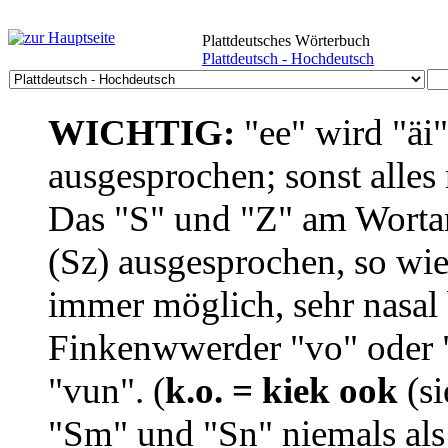
Plattdeutsches Wörterbuch
Plattdeutsch - Hochdeutsch
WICHTIG:
"ee" wird "äi
ausgesprochen; sonst alles
Das "S" und "Z" am Wortan
(Sz) ausgesprochen, so wie
immer möglich, sehr nasal b
Finkenwwerder "vo" oder "
"vun". (
k.o. = kiek ook
(si
"Sm" und "Sn" niemals als