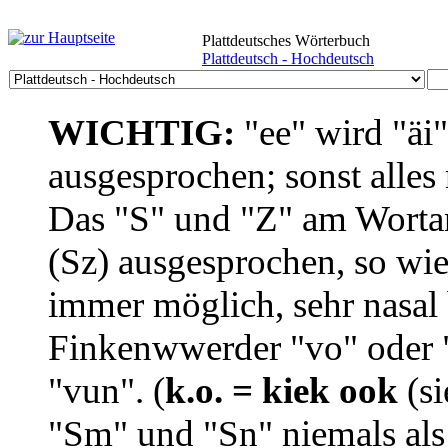
Plattdeutsches Wörterbuch
Plattdeutsch - Hochdeutsch
WICHTIG:
"ee" wird "äi
ausgesprochen; sonst alles
Das "S" und "Z" am Wortan
(Sz) ausgesprochen, so wie
immer möglich, sehr nasal b
Finkenwwerder "vo" oder "
"vun". (
k.o. = kiek ook
(si
"Sm" und "Sn" niemals als