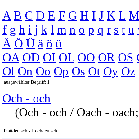
A
B
C
D
E
F
G
H
I
J
K
L
f
g
h
i
j
k
l
m
n
o
p
q
r
s
t
u
Ä
Ö
Ü
ä
ö
ü
OA
OD
OI
OL
OO
OR
OS
Ol
On
Oo
Op
Os
Ot
Oy
Oz
ausgewählter Begriff: 1
Och - och
(Och - och / Oach - oach;
Plattdeutsch - Hochdeutsch