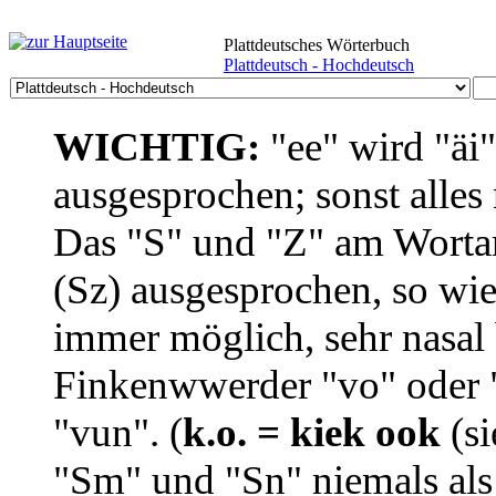
Plattdeutsches Wörterbuch
Plattdeutsch - Hochdeutsch
WICHTIG:
"ee" wird "äi
ausgesprochen; sonst alles
Das "S" und "Z" am Wortan
(Sz) ausgesprochen, so wie
immer möglich, sehr nasal b
Finkenwwerder "vo" oder "
"vun". (
k.o. = kiek ook
(si
"Sm" und "Sn" niemals als