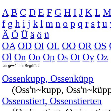
A
B
C
D
E
F
G
H
I
J
K
L
f
g
h
i
j
k
l
m
n
o
p
q
r
s
t
u
Ä
Ö
Ü
ä
ö
ü
OA
OD
OI
OL
OO
OR
OS
Ol
On
Oo
Op
Os
Ot
Oy
Oz
ausgewählter Begriff: 2
Ossenkupp, Ossenküpp
(Oss'n~kupp, Oss'n~küp
Ossenstiert, Ossenstierten