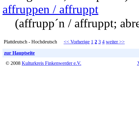
affruppen / affruppt
(affrupp´n / affruppt; ab
Plattdeutsch - Hochdeutsch
<< Vorherige
1
2
3
4
weiter >>
zur Hauptseite
© 2008
Kulturkreis Finkenwerder e.V.