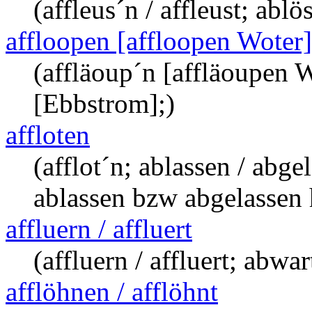
(affleus´n / affleust; ablö
affloopen [affloopen Woter]
(affläoup´n [affläoupen W
[Ebbstrom];)
affloten
(afflot´n; ablassen / abg
ablassen bzw abgelassen
affluern / affluert
(affluern / affluert; abwa
afflöhnen / afflöhnt