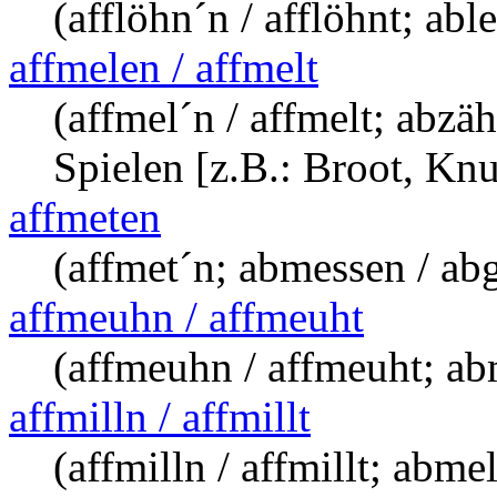
(afflöhn´n / afflöhnt; abl
affmelen / affmelt
(affmel´n / affmelt; abzäh
Spielen [z.B.: Broot, Knus
affmeten
(affmet´n; abmessen / ab
affmeuhn / affmeuht
(affmeuhn / affmeuht; a
affmilln / affmillt
(affmilln / affmillt; abm