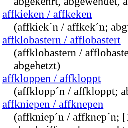
abgekehrt, abgewendet, 
affkieken / affkeken
(affkiek´n / affkek´n; ab
affklobastern / afflobastert
(affklobastern / affloba
abgehetzt)
affkloppen / affkloppt
(affklopp´n / affkloppt; 
affkniepen / affknepen
(affkniep´n / affknep´n; 