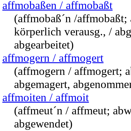
affmobaßen / affmobaßt
(affmobaß´n /affmobaßt; 
körperlich verausg., / ab
abgearbeitet)
affmogern / affmogert
(affmogern / affmogert;
abgemagert, abgenommen
affmoiten / affmoit
(affmeut´n / affmeut; ab
abgewendet)