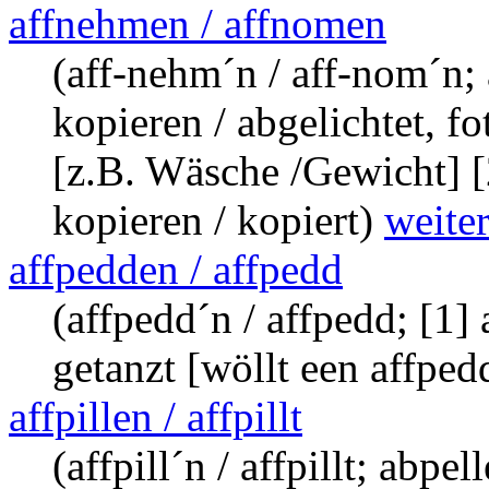
affnehmen / affnomen
(aff-nehm´n / aff-nom´n; 
kopieren / abgelichtet, f
[z.B. Wäsche /Gewicht] [2
kopieren / kopiert)
weit
affpedden / affpedd
(affpedd´n / affpedd; [1] 
getanzt [wöllt een affped
affpillen / affpillt
(affpill´n / affpillt; abpel