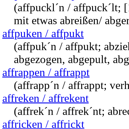
(affpuckl´n / affpuck´lt; 
mit etwas abreißen/ abge
affpuken / affpukt
(affpuk´n / affpukt; abzi
abgezogen, abgepult, abg
affrappen / affrappt
(affrapp´n / affrappt; ve
affreken / affrekent
(affrek´n / affrek´nt; abr
affricken / affrickt