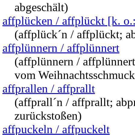
abgeschält)
affplücken / affplückt [k. o
(affplück´n / affplückt; 
affplünnern / affplünnert
(affplünnern / affplünn
vom Weihnachtsschmuck
affprallen / affprallt
(affprall´n / affprallt; ab
zurückstoßen)
affpuckeln / affpuckelt