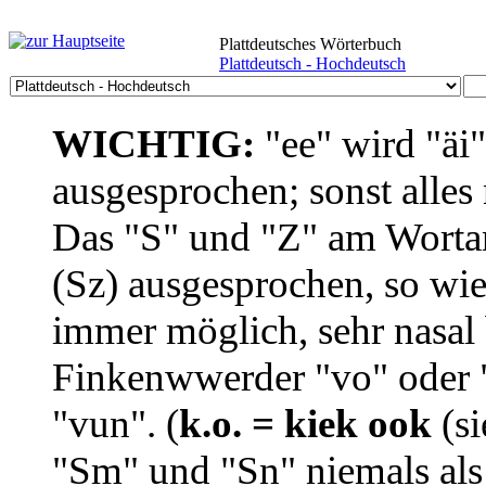
Plattdeutsches Wörterbuch
Plattdeutsch - Hochdeutsch
WICHTIG:
"ee" wird "äi
ausgesprochen; sonst alles
Das "S" und "Z" am Wortan
(Sz) ausgesprochen, so wie
immer möglich, sehr nasal b
Finkenwwerder "vo" oder "
"vun". (
k.o. = kiek ook
(si
"Sm" und "Sn" niemals als