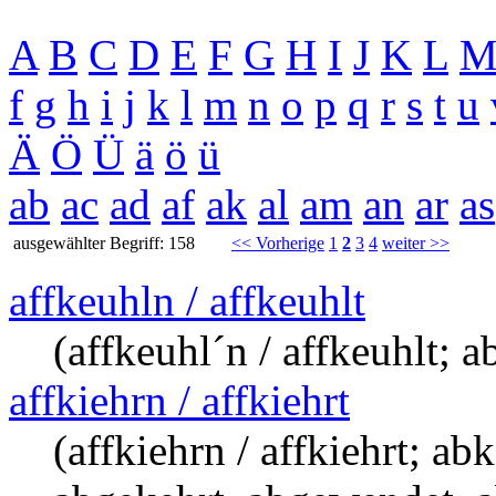
A
B
C
D
E
F
G
H
I
J
K
L
f
g
h
i
j
k
l
m
n
o
p
q
r
s
t
u
Ä
Ö
Ü
ä
ö
ü
ab
ac
ad
af
ak
al
am
an
ar
as
ausgewählter Begriff: 158
<< Vorherige
1
2
3
4
weiter >>
affkeuhln / affkeuhlt
(affkeuhl´n / affkeuhlt; 
affkiehrn / affkiehrt
(affkiehrn / affkiehrt; a