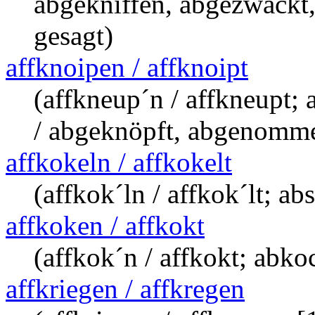
abgekniffen, abgezwackt,
gesagt)
affknoipen / affknoipt
(affkneup´n / affkneupt
/ abgeknöpft, abgenomme
affkokeln / affkokelt
(affkok´ln / affkok´lt; a
affkoken / affkokt
(affkok´n / affkokt; abko
affkriegen / affkregen