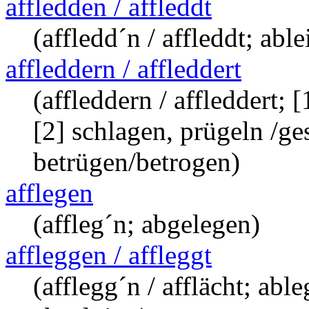
affledden / affleddt
(affledd´n / affleddt; able
affleddern / affleddert
(affleddern / affleddert; 
[2] schlagen, prügeln /ge
betrügen/betrogen)
afflegen
(affleg´n; abgelegen)
affleggen / affleggt
(afflegg´n / afflächt; abl