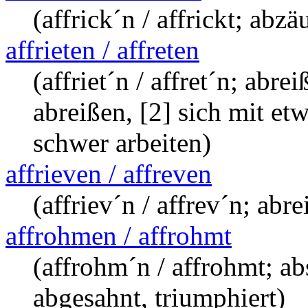
(affrick´n / affrickt; abz
affrieten / affreten
(affriet´n / affret´n; abre
abreißen, [2] sich mit et
schwer arbeiten)
affrieven / affreven
(affriev´n / affrev´n; abr
affrohmen / affrohmt
(affrohm´n / affrohmt; ab
abgesahnt, triumphiert)