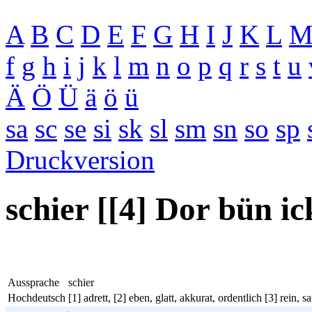
A
B
C
D
E
F
G
H
I
J
K
L
f
g
h
i
j
k
l
m
n
o
p
q
r
s
t
u
Ä
Ö
Ü
ä
ö
ü
sa
sc
se
si
sk
sl
sm
sn
so
sp
Druckversion
schier [[4] Dor bün ic
Aussprache
schier
Hochdeutsch
[1] adrett, [2] eben, glatt, akkurat, ordentlich [3] rein, 