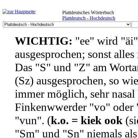
Plattdeutsches Wörterbuch
Plattdeutsch - Hochdeutsch
WICHTIG:
"ee" wird "äi
ausgesprochen; sonst alles
Das "S" und "Z" am Wortan
(Sz) ausgesprochen, so wie
immer möglich, sehr nasal b
Finkenwwerder "vo" oder "
"vun". (
k.o. = kiek ook
(si
"Sm" und "Sn" niemals als