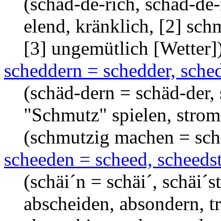
(schäd-de-rich, schäd-de-r
elend, kränklich, [2] sch
[3] ungemütlich [Wetter]
scheddern = schedder, sched
(schäd-dern = schäd-der, 
"Schmutz" spielen, strom
(schmutzig machen = sch
scheeden = scheed, scheedst
(schäi´n = schäi´, schäi´s
abscheiden, absondern, t