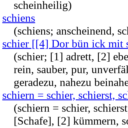
scheinheilig)
schiens
(schiens; anscheinend, sc
schier [[4] Dor bün ick mit 
(schier; [1] adrett, [2] eb
rein, sauber, pur, unverfäll
geradezu, nahezu beinah
schiern = schier, schierst, sc
(schiern = schier, schierst
[Schafe], [2] kümmern, so