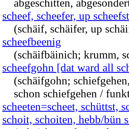
abgeschitten, abgesondert
scheef, scheefer, up scheefs
(schäif, schäifer, up schäi
scheefbeenig
(schäifbäinich; krumm, s
scheefgohn [dat ward all s
(schäifgohn; schiefgehen
schon schiefgehen / funkt
scheeten=scheet, schüttst, sc
schoit, schoiten, hebb/bün 