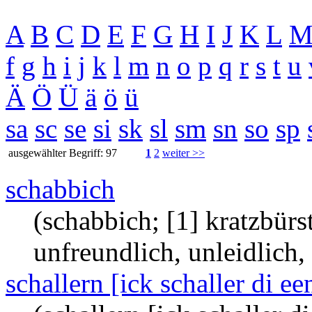
A
B
C
D
E
F
G
H
I
J
K
L
f
g
h
i
j
k
l
m
n
o
p
q
r
s
t
u
Ä
Ö
Ü
ä
ö
ü
sa
sc
se
si
sk
sl
sm
sn
so
sp
ausgewählter Begriff: 97
1
2
weiter >>
schabbich
(schabbich; [1] kratzbürst
unfreundlich, unleidlich,
schallern [ick schaller di ee