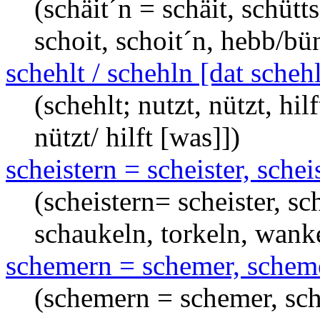
(schäit´n = schäit, schütts´
schoit, schoit´n, hebb/bü
schehlt / schehln [dat scheh
(schehlt; nutzt, nützt, hil
nützt/ hilft [was]])
scheistern = scheister, scheis
(scheistern= scheister, sch
schaukeln, torkeln, wank
schemern = schemer, scheme
(schemern = schemer, sch