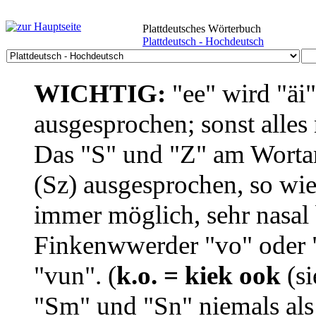
Plattdeutsches Wörterbuch
Plattdeutsch - Hochdeutsch
WICHTIG:
"ee" wird "äi
ausgesprochen; sonst alles
Das "S" und "Z" am Wortan
(Sz) ausgesprochen, so wie
immer möglich, sehr nasal b
Finkenwwerder "vo" oder "
"vun". (
k.o. = kiek ook
(si
"Sm" und "Sn" niemals als