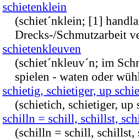
schietenklein
(schiet´nklein; [1] handl
Drecks-/Schmutzarbeit ve
schietenkleuven
(schiet´nkleuv´n; im Sch
spielen - waten oder wüh
schietig, schietiger, up schie
(schietich, schietiger, up
schilln = schill, schillst, schi
(schilln = schill, schillst, 