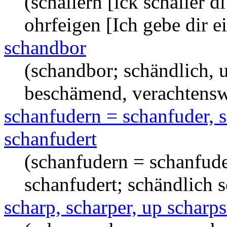
(schallern [ick schaller di
ohrfeigen [Ich gebe dir e
schandbor
(schandbor; schändlich, 
beschämend, verachtensw
schanfudern = schanfuder, s
schanfudert
(schanfudern = schanfuder
schanfudert; schändlich s
scharp, scharper, up scharps