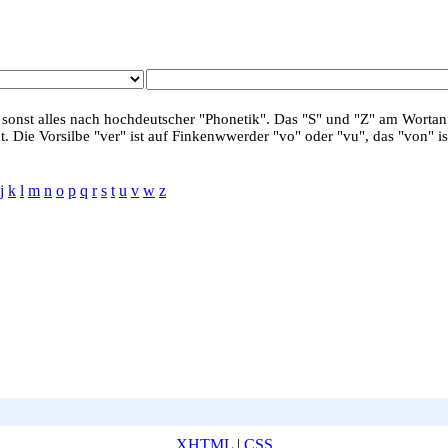
 sonst alles nach hochdeutscher "Phonetik". Das "S" und "Z" am Wortanf
. Die Vorsilbe "ver" ist auf Finkenwwerder "vo" oder "vu", das "von" is
j
k
l
m
n
o
p
q
r
s
t
u
v
w
z
XHTML
|
CSS