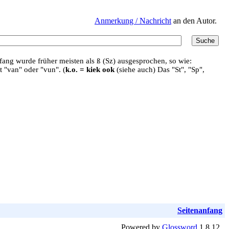
Anmerkung / Nachricht
an den Autor.
ang wurde früher meisten als ß (Sz) ausgesprochen, so wie:
t "van" oder "vun". (
k.o. = kiek ook
(siehe auch) Das "St", "Sp",
Seitenanfang
Powered by
Glossword
1.8.12