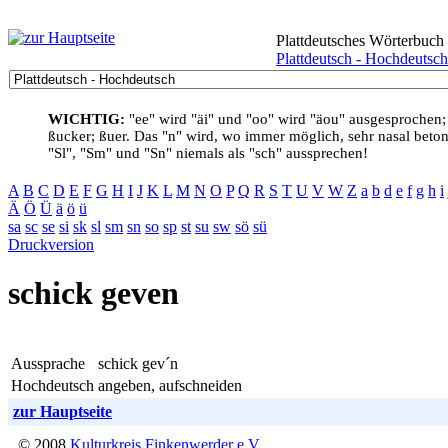
Plattdeutsches Wörterbuch
Plattdeutsch - Hochdeutsch
WICHTIG:
"ee" wird "äi" und "oo" wird "äou" ausgesprochen;
ßucker; ßuer. Das "n" wird, wo immer möglich, sehr nasal betont
"Sl", "Sm" und "Sn" niemals als "sch" aussprechen!
A
B
C
D
E
F
G
H
I
J
K
L
M
N
O
P
Q
R
S
T
U
V
W
Z
a
b
d
e
f
g
h
i
Ä
Ö
Ü
ä
ö
ü
sa
sc
se
si
sk
sl
sm
sn
so
sp
st
su
sw
sö
sü
Druckversion
schick geven
Aussprache
schick gev´n
Hochdeutsch
angeben, aufschneiden
zur Hauptseite
© 2008
Kulturkreis Finkenwerder e.V.