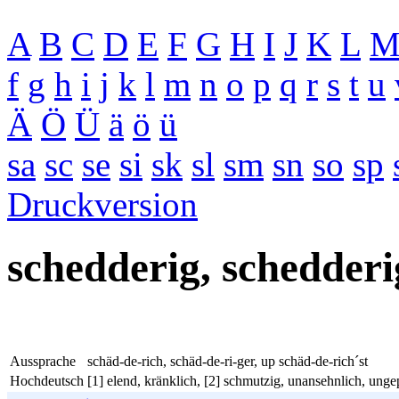
A
B
C
D
E
F
G
H
I
J
K
L
f
g
h
i
j
k
l
m
n
o
p
q
r
s
t
u
Ä
Ö
Ü
ä
ö
ü
sa
sc
se
si
sk
sl
sm
sn
so
sp
Druckversion
schedderig, schedderi
Aussprache
schäd-de-rich, schäd-de-ri-ger, up schäd-de-rich´st
Hochdeutsch
[1] elend, kränklich, [2] schmutzig, unansehnlich, unge