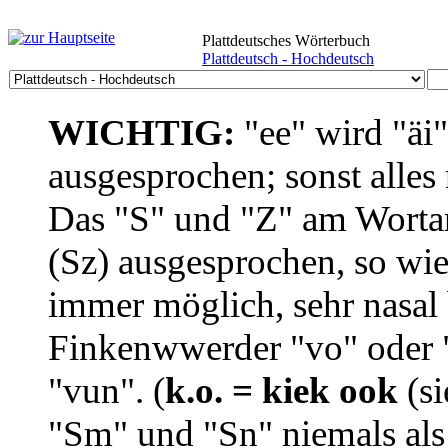
Plattdeutsches Wörterbuch
Plattdeutsch - Hochdeutsch
WICHTIG:
"ee" wird "äi
ausgesprochen; sonst alles
Das "S" und "Z" am Wortan
(Sz) ausgesprochen, so wie
immer möglich, sehr nasal b
Finkenwwerder "vo" oder "
"vun". (
k.o. = kiek ook
(si
"Sm" und "Sn" niemals als