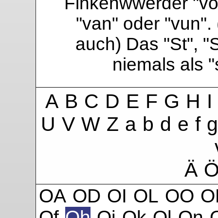
Finkenwwerder "vo"
"van" oder "vun". 
auch) Das "St", "
niemals als 
A
B
C
D
E
F
G
H
I
U
V
W
Z
a
b
d
e
f
g
Ä
OA
OD
OI
OL
OO
O
Of
Oh
Oi
Ok
Ol
On