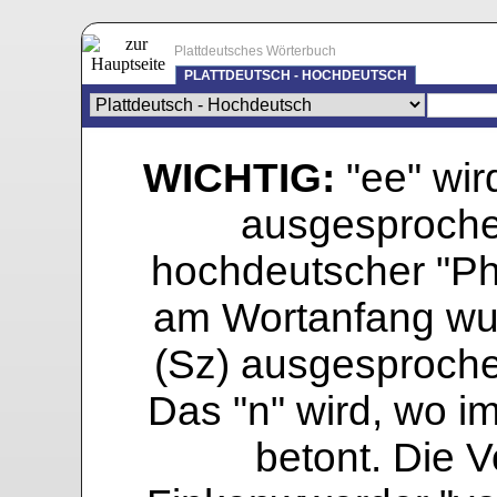
Plattdeutsches Wörterbuch
PLATTDEUTSCH - HOCHDEUTSCH
WICHTIG:
"ee" wird
ausgesprochen
hochdeutscher "Pho
am Wortanfang wur
(Sz) ausgesprochen
Das "n" wird, wo i
betont. Die Vo