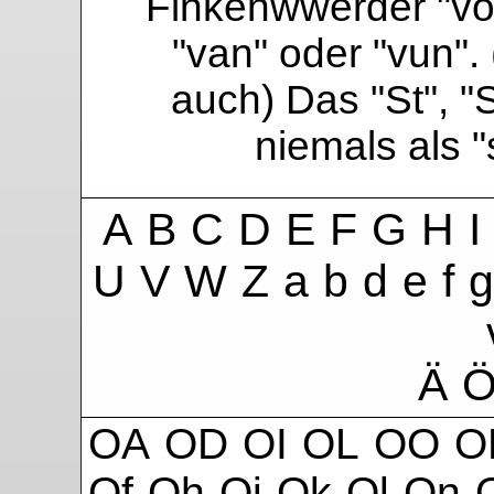
Finkenwwerder "vo"
"van" oder "vun". 
auch) Das "St", "
niemals als 
A
B
C
D
E
F
G
H
I
U
V
W
Z
a
b
d
e
f
g
Ä
OA
OD
OI
OL
OO
O
Of
Oh
Oi
Ok
Ol
On