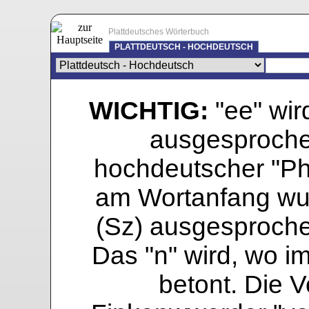
Plattdeutsches Wörterbuch
PLATTDEUTSCH - HOCHDEUTSCH
WICHTIG:
"ee" wird
ausgesprochen
hochdeutscher "Pho
am Wortanfang wur
(Sz) ausgesprochen
Das "n" wird, wo i
betont. Die Vo