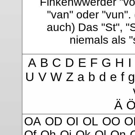
Finkenwwerder "vo"
"van" oder "vun". 
auch) Das "St", "
niemals als 
A
B
C
D
E
F
G
H
I
U
V
W
Z
a
b
d
e
f
g
Ä
OA
OD
OI
OL
OO
O
Of
Oh
Oi
Ok
Ol
On