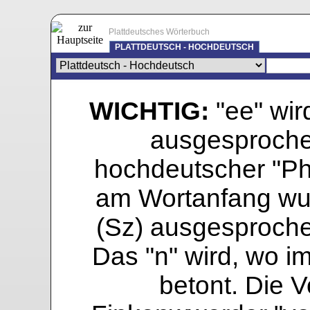
Plattdeutsches Wörterbuch
PLATTDEUTSCH - HOCHDEUTSCH
WICHTIG:
"ee" wird
ausgesprochen
hochdeutscher "Pho
am Wortanfang wur
(Sz) ausgesprochen
Das "n" wird, wo i
betont. Die Vo