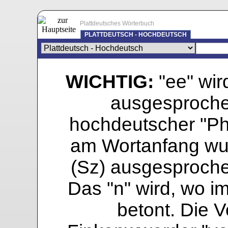
Plattdeutsches Wörterbuch
PLATTDEUTSCH - HOCHDEUTSCH
WICHTIG:
"ee" wird
ausgesprochen
hochdeutscher "Pho
am Wortanfang wur
(Sz) ausgesprochen
Das "n" wird, wo i
betont. Die Vo