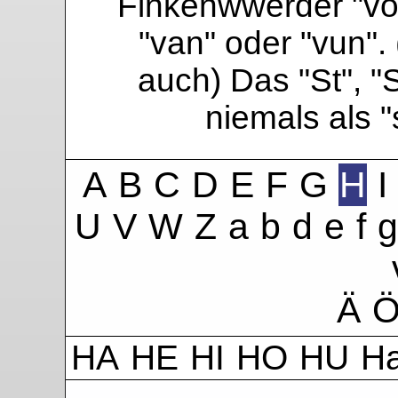
Finkenwwerder "vo"
"van" oder "vun". 
auch) Das "St", "
niemals als 
A
B
C
D
E
F
G
H
I
U
V
W
Z
a
b
d
e
f
g
Ä
HA
HE
HI
HO
HU
H