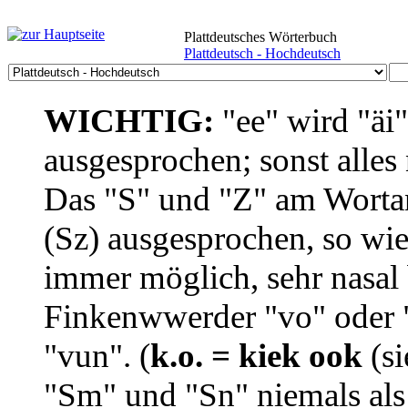
Plattdeutsches Wörterbuch
Plattdeutsch - Hochdeutsch
WICHTIG:
"ee" wird "äi
ausgesprochen; sonst alles
Das "S" und "Z" am Wortan
(Sz) ausgesprochen, so wie
immer möglich, sehr nasal b
Finkenwwerder "vo" oder "
"vun". (
k.o. = kiek ook
(si
"Sm" und "Sn" niemals als