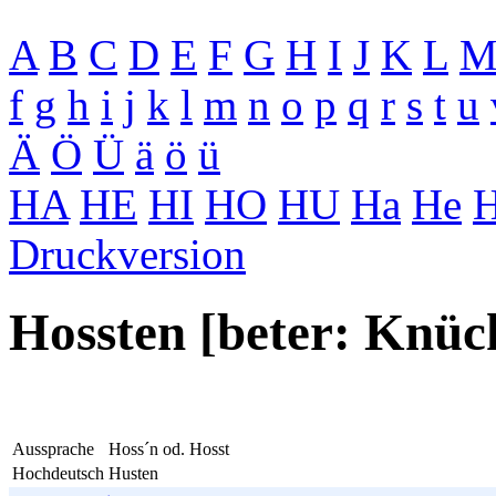
A
B
C
D
E
F
G
H
I
J
K
L
f
g
h
i
j
k
l
m
n
o
p
q
r
s
t
u
Ä
Ö
Ü
ä
ö
ü
HA
HE
HI
HO
HU
Ha
He
H
Druckversion
Hossten [beter: Knüc
Aussprache
Hoss´n od. Hosst
Hochdeutsch
Husten