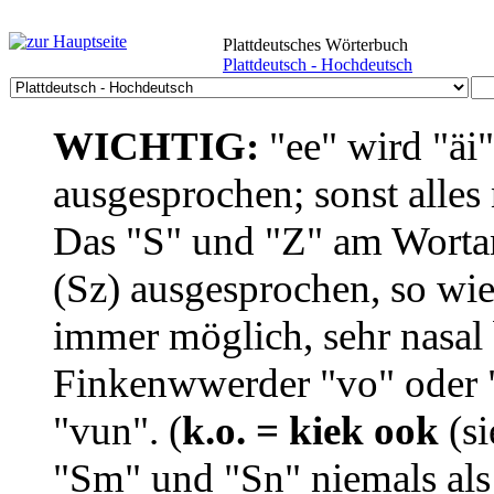
Plattdeutsches Wörterbuch
Plattdeutsch - Hochdeutsch
WICHTIG:
"ee" wird "äi
ausgesprochen; sonst alles
Das "S" und "Z" am Wortan
(Sz) ausgesprochen, so wie
immer möglich, sehr nasal b
Finkenwwerder "vo" oder "
"vun". (
k.o. = kiek ook
(si
"Sm" und "Sn" niemals als