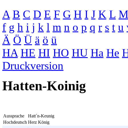
A
B
C
D
E
F
G
H
I
J
K
L
f
g
h
i
j
k
l
m
n
o
p
q
r
s
t
u
Ä
Ö
Ü
ä
ö
ü
HA
HE
HI
HO
HU
Ha
He
H
Druckversion
Hatten-Koinig
Aussprache
Hatt´n-Keunig
Hochdeutsch
Herz König