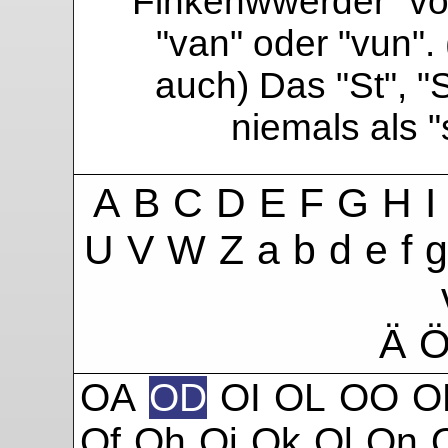
Finkenwwerder "vo"
"van" oder "vun". 
auch) Das "St", "
niemals als 
A
B
C
D
E
F
G
H
I
U
V
W
Z
a
b
d
e
f
g
Ä
OA
OD
OI
OL
OO
O
Of
Oh
Oi
Ok
Ol
On