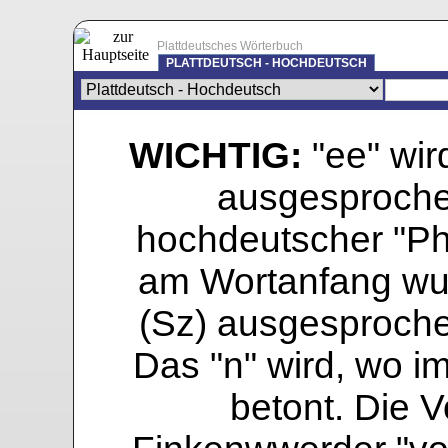
Plattdeutsches Wörterbuch
PLATTDEUTSCH - HOCHDEUTSCH
WICHTIG:
"ee" wird
ausgesprochen
hochdeutscher "Pho
am Wortanfang wur
(Sz) ausgesprochen
Das "n" wird, wo i
betont. Die Vo