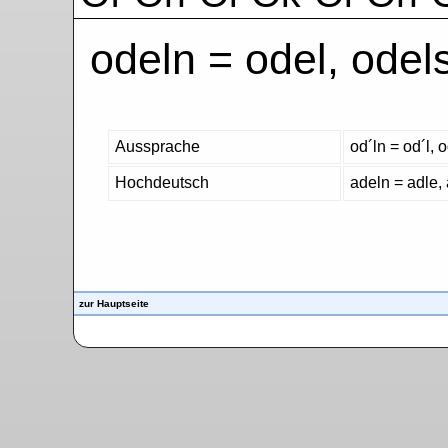
odeln = odel, odels
Aussprache
od´ln = od´l, od
Hochdeutsch
adeln = adle, 
zur Hauptseite