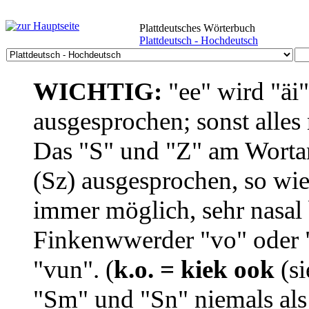
Plattdeutsches Wörterbuch
Plattdeutsch - Hochdeutsch
WICHTIG:
"ee" wird "äi
ausgesprochen; sonst alles
Das "S" und "Z" am Wortan
(Sz) ausgesprochen, so wie
immer möglich, sehr nasal b
Finkenwwerder "vo" oder "
"vun". (
k.o. = kiek ook
(si
"Sm" und "Sn" niemals als