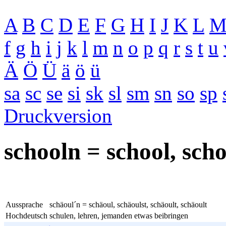
A
B
C
D
E
F
G
H
I
J
K
L
f
g
h
i
j
k
l
m
n
o
p
q
r
s
t
u
Ä
Ö
Ü
ä
ö
ü
sa
sc
se
si
sk
sl
sm
sn
so
sp
Druckversion
schooln = school, scho
Aussprache
schäoul´n = schäoul, schäoulst, schäoult, schäoult
Hochdeutsch
schulen, lehren, jemanden etwas beibringen