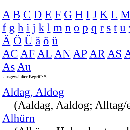
A
B
C
D
E
F
G
H
I
J
K
L
f
g
h
i
j
k
l
m
n
o
p
q
r
s
t
u
Ä
Ö
Ü
ä
ö
ü
AC
AF
AL
AN
AP
AR
AS
As
Au
ausgewählter Begriff: 5
Aldag, Aldog
(Aaldag, Aaldog; Alltag/
Alhürn