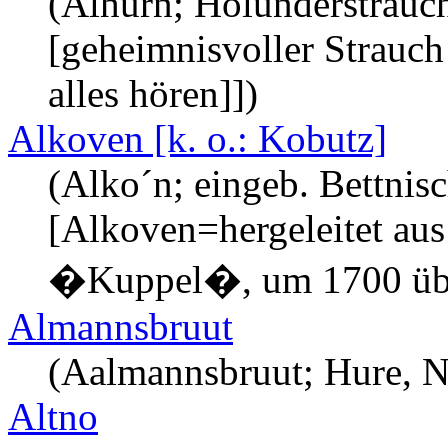
(Alhürn; Holunderstrauch
[geheimnisvoller Strauc
alles hören]])
Alkoven [k. o.: Kobutz]
(Alko´n; eingeb. Bettnis
[Alkoven=hergeleitet aus
�Kuppel�, um 1700 üb. 
Almannsbruut
(Aalmannsbruut; Hure, Nut
Altno