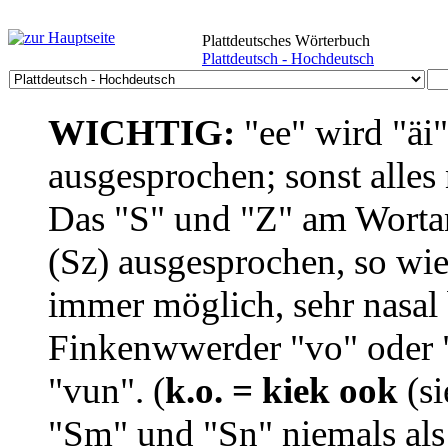
Plattdeutsches Wörterbuch
Plattdeutsch - Hochdeutsch
WICHTIG:
"ee" wird "äi
ausgesprochen; sonst alles
Das "S" und "Z" am Wortan
(Sz) ausgesprochen, so wie
immer möglich, sehr nasal b
Finkenwwerder "vo" oder "
"vun". (
k.o. = kiek ook
(si
"Sm" und "Sn" niemals als