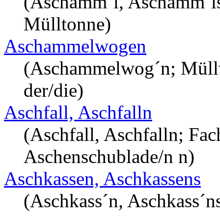
(Aschamm´l, Aschamm´ls
Mülltonne)
Aschammelwogen
(Aschammelwog´n; Müll
der/die)
Aschfall, Aschfalln
(Aschfall, Aschfalln; Fac
Aschenschublade/n n)
Aschkassen, Aschkassens
(Aschkass´n, Aschkass´n