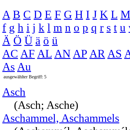
A
B
C
D
E
F
G
H
I
J
K
L
f
g
h
i
j
k
l
m
n
o
p
q
r
s
t
u
Ä
Ö
Ü
ä
ö
ü
AC
AF
AL
AN
AP
AR
AS
As
Au
ausgewählter Begriff: 5
Asch
(Asch; Asche)
Aschammel, Aschammels