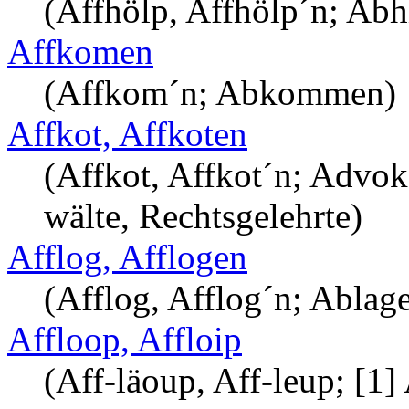
(Affhölp, Affhölp´n; Abhi
Affkomen
(Affkom´n; Abkommen)
Affkot, Affkoten
(Affkot, Affkot´n; Advok
wälte, Rechtsgelehrte)
Afflog, Afflogen
(Afflog, Afflog´n; Ablage
Affloop, Affloip
(Aff-läoup, Aff-leup; [1]