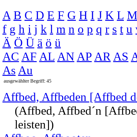
A
B
C
D
E
F
G
H
I
J
K
L
f
g
h
i
j
k
l
m
n
o
p
q
r
s
t
u
Ä
Ö
Ü
ä
ö
ü
AC
AF
AL
AN
AP
AR
AS
As
Au
ausgewählter Begriff: 45
Affbed, Affbeden [Affbed 
(Affbed, Affbed´n [Affbe
leisten])