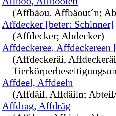
Affboo, Affbooten
(Affbäou, Affbäout´n; A
Affdecker [beter: Schinner]
(Affdecker; Abdecker)
Affdeckeree, Affdeckereen [
(Affdeckeräi, Affdeckerä
Tierkörperbeseitigungsu
Affdeel, Affdeeln
(Affdäil, Affdäiln; Abteil
Affdrag, Affdräg