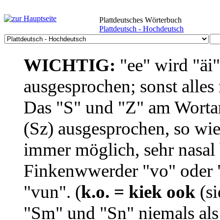
Plattdeutsches Wörterbuch
Plattdeutsch - Hochdeutsch
WICHTIG:
"ee" wird "äi
ausgesprochen; sonst alles
Das "S" und "Z" am Wortan
(Sz) ausgesprochen, so wie
immer möglich, sehr nasal b
Finkenwwerder "vo" oder "
"vun". (
k.o. = kiek ook
(si
"Sm" und "Sn" niemals als