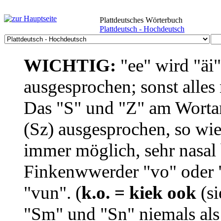
Plattdeutsches Wörterbuch
Plattdeutsch - Hochdeutsch
WICHTIG:
"ee" wird "äi
ausgesprochen; sonst alles
Das "S" und "Z" am Wortan
(Sz) ausgesprochen, so wie
immer möglich, sehr nasal b
Finkenwwerder "vo" oder "
"vun". (
k.o. = kiek ook
(si
"Sm" und "Sn" niemals als