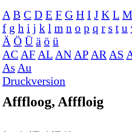
A
B
C
D
E
F
G
H
I
J
K
L
f
g
h
i
j
k
l
m
n
o
p
q
r
s
t
u
Ä
Ö
Ü
ä
ö
ü
AC
AF
AL
AN
AP
AR
AS
As
Au
Druckversion
Afffloog, Afffloig