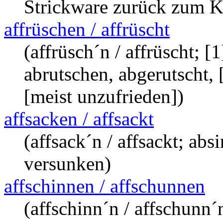
Strickware zurück zum K
affrüschen / affrüscht
(affrüsch´n / affrüscht; [
abrutschen, abgerutscht, 
[meist unzufrieden])
affsacken / affsackt
(affsack´n / affsackt; ab
versunken)
affschinnen / affschunnen
(affschinn´n / affschunn´