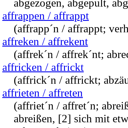
abgezogen, abgepult, abg
affrappen / affrappt
(affrapp´n / affrappt; ve
affreken / affrekent
(affrek´n / affrek´nt; abr
affricken / affrickt
(affrick´n / affrickt; abz
affrieten / affreten
(affriet´n / affret´n; abre
abreißen, [2] sich mit et