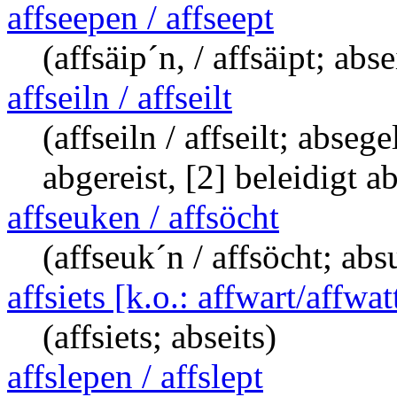
affseepen / affseept
(affsäip´n, / affsäipt; abs
affseiln / affseilt
(affseiln / affseilt; abse
abgereist, [2] beleidigt 
affseuken / affsöcht
(affseuk´n / affsöcht; ab
affsiets [k.o.: affwart/affwat
(affsiets; abseits)
affslepen / affslept