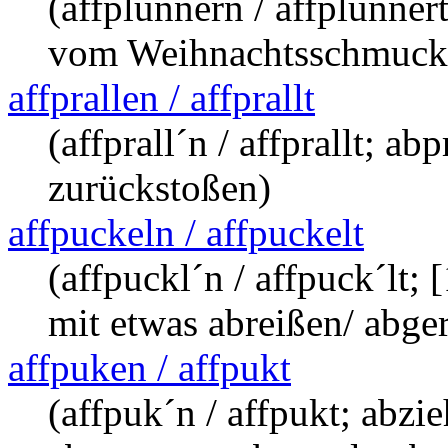
(affplünnern / affplünn
vom Weihnachtsschmuck
affprallen / affprallt
(affprall´n / affprallt; ab
zurückstoßen)
affpuckeln / affpuckelt
(affpuckl´n / affpuck´lt; 
mit etwas abreißen/ abge
affpuken / affpukt
(affpuk´n / affpukt; abzi