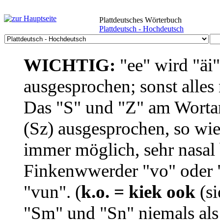
Plattdeutsches Wörterbuch
Plattdeutsch - Hochdeutsch
WICHTIG:
"ee" wird "äi
ausgesprochen; sonst alles
Das "S" und "Z" am Wortan
(Sz) ausgesprochen, so wie
immer möglich, sehr nasal b
Finkenwwerder "vo" oder "
"vun". (
k.o. = kiek ook
(si
"Sm" und "Sn" niemals als