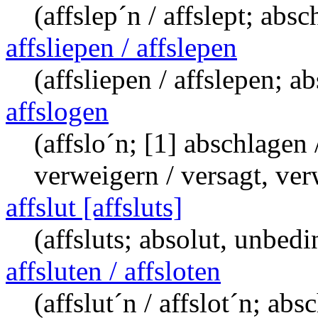
(affslep´n / affslept; abs
affsliepen / affslepen
(affsliepen / affslepen; a
affslogen
(affslo´n; [1] abschlagen
verweigern / versagt, ver
affslut [affsluts]
(affsluts; absolut, unbedi
affsluten / affsloten
(affslut´n / affslot´n; ab