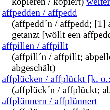
kopieren / kopiert)
weit
affpedden / affpedd
(affpedd´n / affpedd; [1] 
getanzt [wöllt een affped
affpillen / affpillt
(affpill´n / affpillt; abpel
abgeschält)
affplücken / affplückt [k. o
(affplück´n / affplückt; 
affplünnern / affplünnert