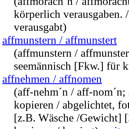
(affmorach´n / affmoracht
körperlich verausgaben. /
verausgabt)
affmunstern / affmunstert
(affmunstern / affmunster
seemännisch [Fkw.] für k
affnehmen / affnomen
(aff-nehm´n / aff-nom´n; 
kopieren / abgelichtet, f
[z.B. Wäsche /Gewicht] [2