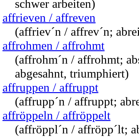
schwer arbeiten)
affrieven / affreven
(affriev´n / affrev´n; abr
affrohmen / affrohmt
(affrohm´n / affrohmt; ab
abgesahnt, triumphiert)
affruppen / affruppt
(affrupp´n / affruppt; ab
affröppeln / affröppelt
(affröppl´n / affröpp´lt; 