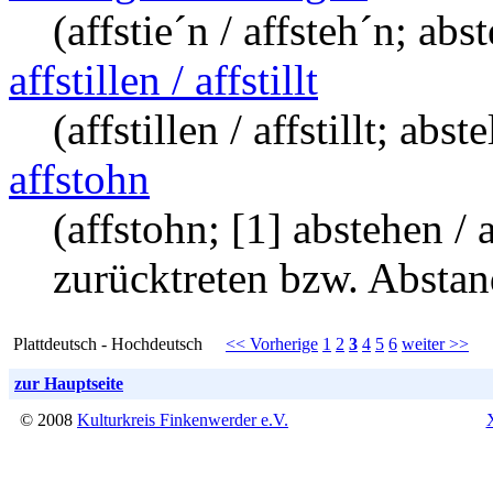
(affstie´n / affsteh´n; abs
affstillen / affstillt
(affstillen / affstillt; abst
affstohn
(affstohn; [1] abstehen /
zurücktreten bzw. Absta
Plattdeutsch - Hochdeutsch
<< Vorherige
1
2
3
4
5
6
weiter >>
zur Hauptseite
© 2008
Kulturkreis Finkenwerder e.V.