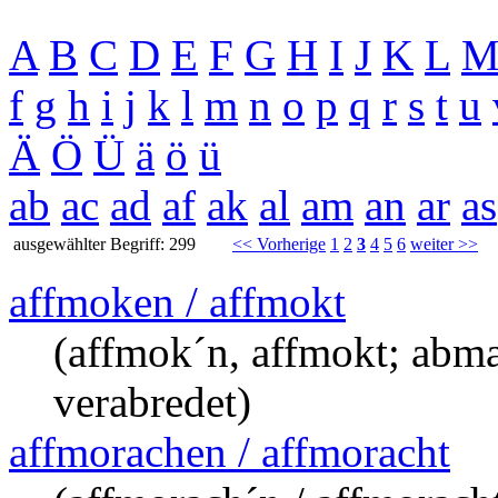
A
B
C
D
E
F
G
H
I
J
K
L
f
g
h
i
j
k
l
m
n
o
p
q
r
s
t
u
Ä
Ö
Ü
ä
ö
ü
ab
ac
ad
af
ak
al
am
an
ar
as
ausgewählter Begriff: 299
<< Vorherige
1
2
3
4
5
6
weiter >>
affmoken / affmokt
(affmok´n, affmokt; abm
verabredet)
affmorachen / affmoracht