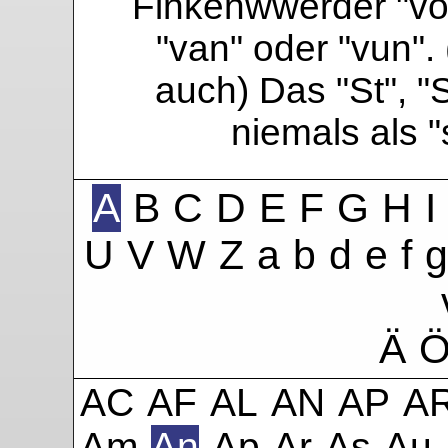
Finkenwwerder "vo"
"van" oder "vun". 
auch) Das "St", "
niemals als 
A
B
C
D
E
F
G
H
I
U
V
W
Z
a
b
d
e
f
g
Ä
AC
AF
AL
AN
AP
A
Am
An
Ap
Ar
As
Au