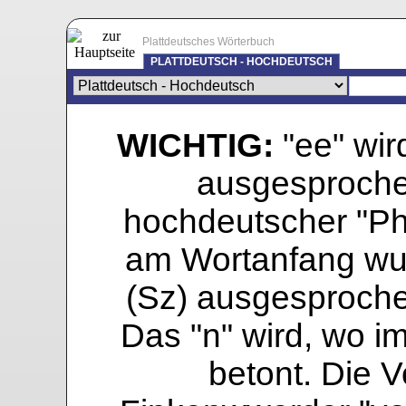
Plattdeutsches Wörterbuch
PLATTDEUTSCH - HOCHDEUTSCH
WICHTIG:
"ee" wird
ausgesprochen
hochdeutscher "Pho
am Wortanfang wur
(Sz) ausgesprochen
Das "n" wird, wo i
betont. Die Vo