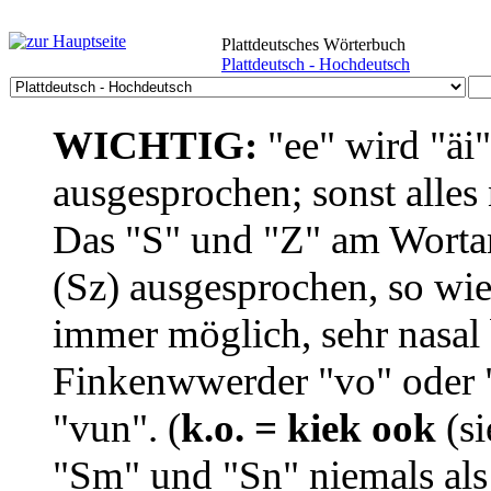
Plattdeutsches Wörterbuch
Plattdeutsch - Hochdeutsch
WICHTIG:
"ee" wird "äi
ausgesprochen; sonst alles
Das "S" und "Z" am Wortan
(Sz) ausgesprochen, so wie
immer möglich, sehr nasal b
Finkenwwerder "vo" oder "
"vun". (
k.o. = kiek ook
(si
"Sm" und "Sn" niemals als