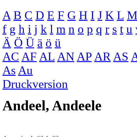
A
B
C
D
E
F
G
H
I
J
K
L
f
g
h
i
j
k
l
m
n
o
p
q
r
s
t
u
Ä
Ö
Ü
ä
ö
ü
AC
AF
AL
AN
AP
AR
AS
As
Au
Druckversion
Andeel, Andeele