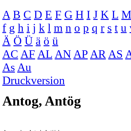
A
B
C
D
E
F
G
H
I
J
K
L
f
g
h
i
j
k
l
m
n
o
p
q
r
s
t
u
Ä
Ö
Ü
ä
ö
ü
AC
AF
AL
AN
AP
AR
AS
As
Au
Druckversion
Antog, Antög