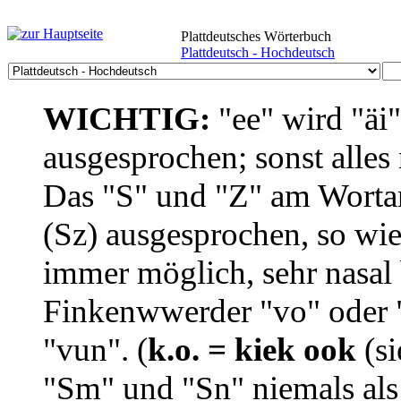
Plattdeutsches Wörterbuch
Plattdeutsch - Hochdeutsch
WICHTIG:
"ee" wird "äi
ausgesprochen; sonst alles
Das "S" und "Z" am Wortan
(Sz) ausgesprochen, so wie
immer möglich, sehr nasal b
Finkenwwerder "vo" oder "
"vun". (
k.o. = kiek ook
(si
"Sm" und "Sn" niemals als