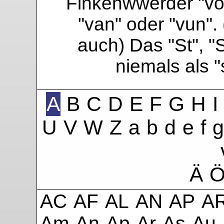
Finkenwwerder "vo"
"van" oder "vun". 
auch) Das "St", "
niemals als 
A
B
C
D
E
F
G
H
I
U
V
W
Z
a
b
d
e
f
g
Ä
AC
AF
AL
AN
AP
A
Am
An
Ap
Ar
As
Au