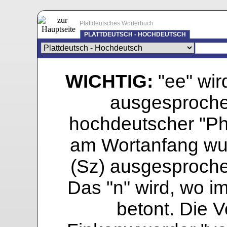
Plattdeutsches Wörterbuch
PLATTDEUTSCH - HOCHDEUTSCH
WICHTIG:
"ee" wird
ausgesprochen
hochdeutscher "Pho
am Wortanfang wur
(Sz) ausgesprochen
Das "n" wird, wo i
betont. Die Vo