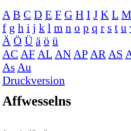
A
B
C
D
E
F
G
H
I
J
K
L
f
g
h
i
j
k
l
m
n
o
p
q
r
s
t
u
Ä
Ö
Ü
ä
ö
ü
AC
AF
AL
AN
AP
AR
AS
As
Au
Druckversion
Affwesselns