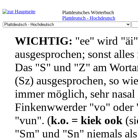
Plattdeutsches Wörterbuch
Plattdeutsch - Hochdeutsch
WICHTIG:
"ee" wird "äi
ausgesprochen; sonst alles
Das "S" und "Z" am Wortan
(Sz) ausgesprochen, so wie
immer möglich, sehr nasal b
Finkenwwerder "vo" oder "
"vun". (
k.o. = kiek ook
(si
"Sm" und "Sn" niemals als