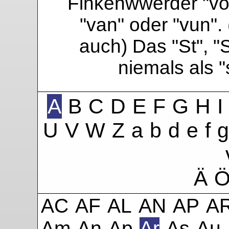
Finkenwwerder "vo"
"van" oder "vun". 
auch) Das "St", "
niemals als 
A
B
C
D
E
F
G
H
I
U
V
W
Z
a
b
d
e
f
g
Ä
AC
AF
AL
AN
AP
A
Am
An
Ap
Ar
As
Au