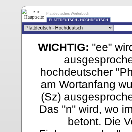
Plattdeutsches Wörterbuch
PLATTDEUTSCH - HOCHDEUTSCH
WICHTIG:
"ee" wird
ausgesprochen
hochdeutscher "Pho
am Wortanfang wur
(Sz) ausgesprochen
Das "n" wird, wo i
betont. Die Vo