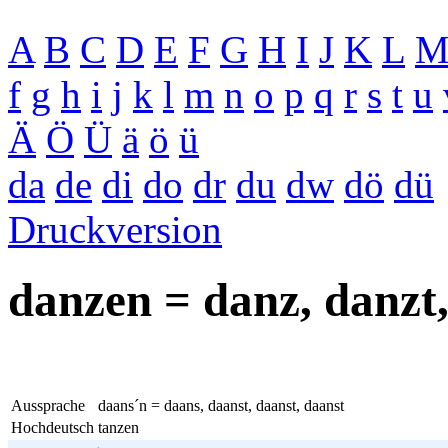
A
B
C
D
E
F
G
H
I
J
K
L
f
g
h
i
j
k
l
m
n
o
p
q
r
s
t
u
Ä
Ö
Ü
ä
ö
ü
da
de
di
do
dr
du
dw
dö
dü
Druckversion
danzen = danz, danzt,
Aussprache
daans´n = daans, daanst, daanst, daanst
Hochdeutsch
tanzen