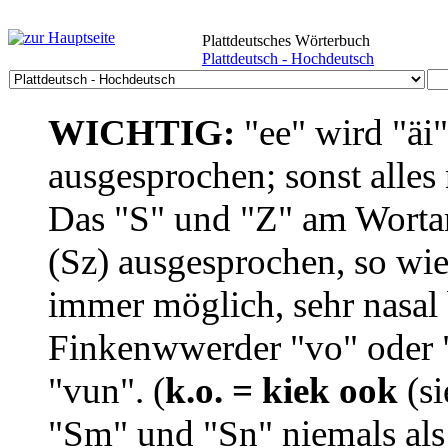
Plattdeutsches Wörterbuch
Plattdeutsch - Hochdeutsch
WICHTIG:
"ee" wird "äi
ausgesprochen; sonst alles
Das "S" und "Z" am Wortan
(Sz) ausgesprochen, so wie
immer möglich, sehr nasal b
Finkenwwerder "vo" oder "
"vun". (
k.o. = kiek ook
(si
"Sm" und "Sn" niemals als