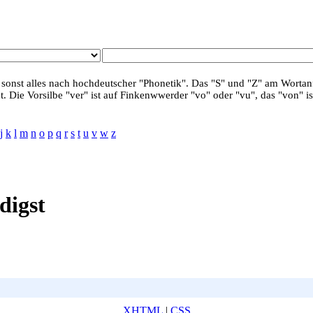
 sonst alles nach hochdeutscher "Phonetik". Das "S" und "Z" am Wortanf
. Die Vorsilbe "ver" ist auf Finkenwwerder "vo" oder "vu", das "von" is
j
k
l
m
n
o
p
q
r
s
t
u
v
w
z
digst
XHTML
|
CSS