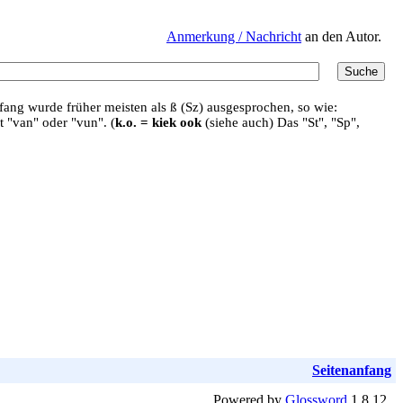
Anmerkung / Nachricht
an den Autor.
ang wurde früher meisten als ß (Sz) ausgesprochen, so wie:
t "van" oder "vun". (
k.o. = kiek ook
(siehe auch) Das "St", "Sp",
Seitenanfang
Powered by
Glossword
1.8.12