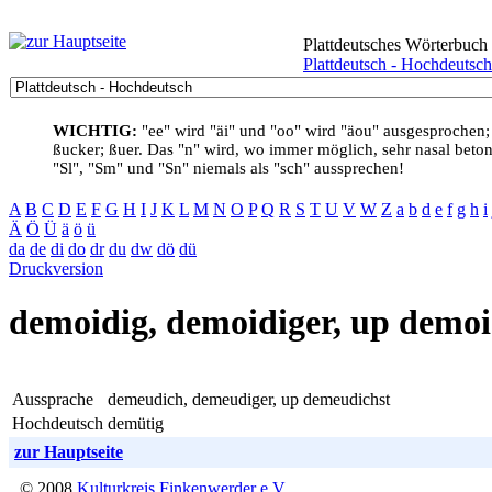
Plattdeutsches Wörterbuch
Plattdeutsch - Hochdeutsch
WICHTIG:
"ee" wird "äi" und "oo" wird "äou" ausgesprochen;
ßucker; ßuer. Das "n" wird, wo immer möglich, sehr nasal betont
"Sl", "Sm" und "Sn" niemals als "sch" aussprechen!
A
B
C
D
E
F
G
H
I
J
K
L
M
N
O
P
Q
R
S
T
U
V
W
Z
a
b
d
e
f
g
h
i
Ä
Ö
Ü
ä
ö
ü
da
de
di
do
dr
du
dw
dö
dü
Druckversion
demoidig, demoidiger, up demoi
Aussprache
demeudich, demeudiger, up demeudichst
Hochdeutsch
demütig
zur Hauptseite
© 2008
Kulturkreis Finkenwerder e.V.