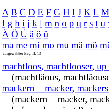
A
B
C
D
E
F
G
H
I
J
K
L
f
g
h
i
j
k
l
m
n
o
p
q
r
s
t
u
Ä
Ö
Ü
ä
ö
ü
ma
me
mi
mo
mu
mä
mö
m
ausgewählter Begriff: 13
machtloos, machtlooser, up
(machtläous, machtläouse
mackern = macker, mackerst
(mackern = macker, macke