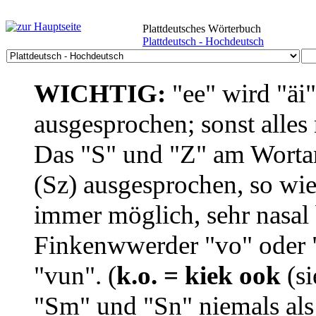
Plattdeutsches Wörterbuch
Plattdeutsch - Hochdeutsch
WICHTIG:
"ee" wird "äi
ausgesprochen; sonst alles
Das "S" und "Z" am Wortan
(Sz) ausgesprochen, so wie
immer möglich, sehr nasal b
Finkenwwerder "vo" oder "
"vun". (
k.o. = kiek ook
(si
"Sm" und "Sn" niemals als