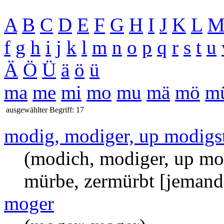
A
B
C
D
E
F
G
H
I
J
K
L
f
g
h
i
j
k
l
m
n
o
p
q
r
s
t
u
Ä
Ö
Ü
ä
ö
ü
ma
me
mi
mo
mu
mä
mö
m
ausgewählter Begriff: 17
modig, modiger, up modigs
(modich, modiger, up mo
mürbe, zermürbt [jemand
moger