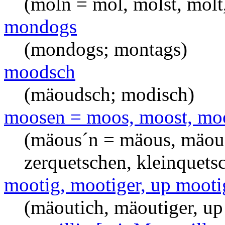
(moln = mol, molst, molt
mondogs
(mondogs; montags)
moodsch
(mäoudsch; modisch)
moosen = moos, moost, moo
(mäous´n = mäous, mäous
zerquetschen, kleinquets
mootig, mootiger, up mooti
(mäoutich, mäoutiger, up