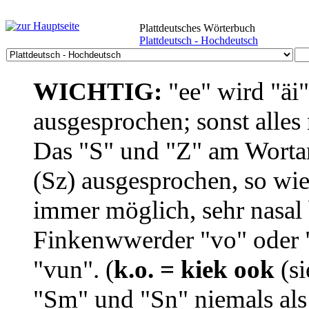
Plattdeutsches Wörterbuch
Plattdeutsch - Hochdeutsch
WICHTIG:
"ee" wird "äi
ausgesprochen; sonst alles
Das "S" und "Z" am Wortan
(Sz) ausgesprochen, so wie
immer möglich, sehr nasal b
Finkenwwerder "vo" oder "
"vun". (
k.o. = kiek ook
(si
"Sm" und "Sn" niemals als