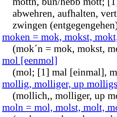
möttn, bün/hebb mött; [1]
abwehren, aufhalten, ver
zwingen (entgegengehen
moken = mok, mokst, mokt
(mok´n = mok, mokst, m
mol [eenmol]
(mol; [1] mal [einmal], m
mollig, molliger, up molligs
(mollich,, molliger, up m
moln = mol, molst, molt, m