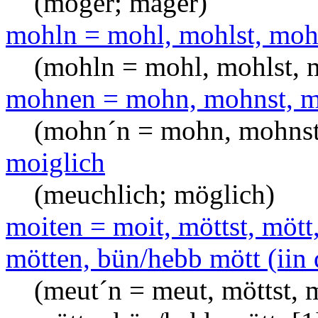
(moger; mager)
mohln = mohl, mohlst, mohl
(mohln = mohl, mohlst, 
mohnen = mohn, mohnst, m
(mohn´n = mohn, mohnst
moiglich
(meuchlich; möglich)
moiten = moit, möttst, mött,
mötten, bün/hebb mött (iin
(meut´n = meut, möttst, m