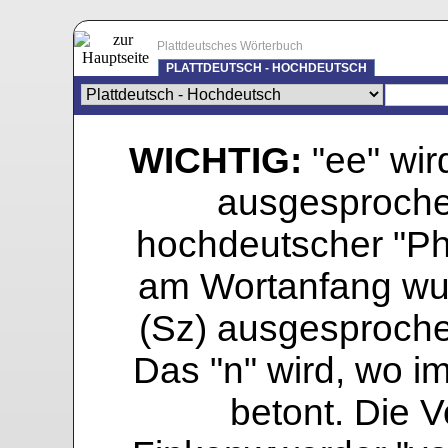
Plattdeutsches Wörterbuch
PLATTDEUTSCH - HOCHDEUTSCH
WICHTIG:
"ee" wird
ausgesprochen
hochdeutscher "Pho
am Wortanfang wur
(Sz) ausgesprochen
Das "n" wird, wo i
betont. Die Vo