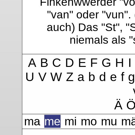
Finkenwwerder "vo"
"van" oder "vun". 
auch) Das "St", "
niemals als 
A
B
C
D
E
F
G
H
I
U
V
W
Z
a
b
d
e
f
g
Ä
ma
me
mi
mo
mu
m