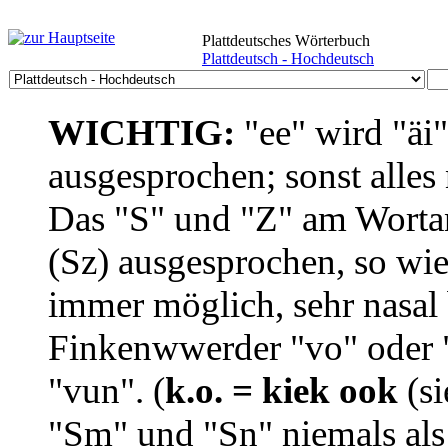
Plattdeutsches Wörterbuch
Plattdeutsch - Hochdeutsch
WICHTIG:
"ee" wird "äi
ausgesprochen; sonst alles
Das "S" und "Z" am Wortan
(Sz) ausgesprochen, so wie
immer möglich, sehr nasal b
Finkenwwerder "vo" oder "
"vun". (
k.o. = kiek ook
(si
"Sm" und "Sn" niemals als