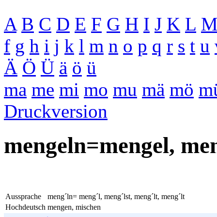
A
B
C
D
E
F
G
H
I
J
K
L
f
g
h
i
j
k
l
m
n
o
p
q
r
s
t
u
Ä
Ö
Ü
ä
ö
ü
ma
me
mi
mo
mu
mä
mö
m
Druckversion
mengeln=mengel, meng
Aussprache
meng´ln= meng´l, meng´lst, meng´lt, meng´lt
Hochdeutsch
mengen, mischen