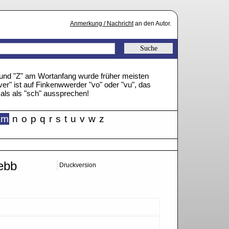
Anmerkung / Nachricht
an den Autor.
" und "Z" am Wortanfang wurde früher meisten
ver" ist auf Finkenwwerder "vo" oder "vu", das
mals als "sch" aussprechen!
m
n
o
p
q
r
s
t
u
v
w
z
ebb
Druckversion