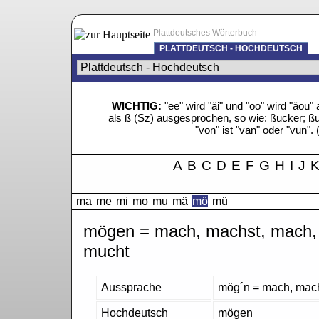
Plattdeutsches Wörterbuch
PLATTDEUTSCH - HOCHDEUTSCH
WICHTIG:
"ee" wird "äi" und "oo" wird "äo
als ß (Sz) ausgesprochen, so wie: ßucker; ßue
"von" ist "van" oder "vun". 
A
B
C
D
E
F
G
H
I
J
ma
me
mi
mo
mu
mä
mö
mü
mögen = mach, machst, mach,
mucht
Aussprache
mög´n = mach, mach
Hochdeutsch
mögen