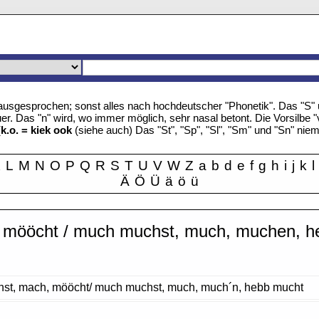
u" ausgesprochen; sonst alles nach hochdeutscher "Phonetik". Das "S
r. Das "n" wird, wo immer möglich, sehr nasal betont. Die Vorsilbe "
(
k.o. = kiek ook
(siehe auch) Das "St", "Sp", "Sl", "Sm" und "Sn" nie
K
L
M
N
O
P
Q
R
S
T
U
V
W
Z
a
b
d
e
f
g
h
i
j
k
l
Ä
Ö
Ü
ä
ö
ü
 mööcht / much muchst, much, muchen, h
st, mach, mööcht/ much muchst, much, much´n, hebb mucht