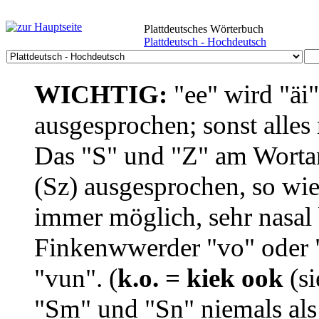
Plattdeutsches Wörterbuch
Plattdeutsch - Hochdeutsch
WICHTIG:
"ee" wird "äi
ausgesprochen; sonst alles
Das "S" und "Z" am Wortan
(Sz) ausgesprochen, so wie
immer möglich, sehr nasal b
Finkenwwerder "vo" oder "
"vun". (
k.o. = kiek ook
(si
"Sm" und "Sn" niemals als