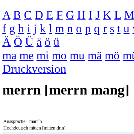
A
B
C
D
E
F
G
H
I
J
K
L
f
g
h
i
j
k
l
m
n
o
p
q
r
s
t
u
Ä
Ö
Ü
ä
ö
ü
ma
me
mi
mo
mu
mä
mö
m
Druckversion
merrn [merrn mang]
Aussprache
märr´n
Hochdeutsch
mitten [mitten drin]