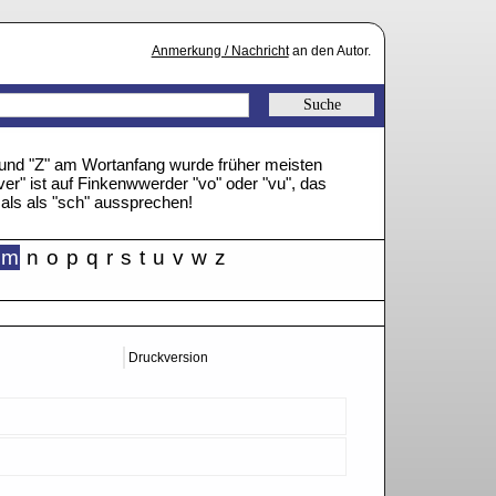
Anmerkung / Nachricht
an den Autor.
" und "Z" am Wortanfang wurde früher meisten
ver" ist auf Finkenwwerder "vo" oder "vu", das
mals als "sch" aussprechen!
m
n
o
p
q
r
s
t
u
v
w
z
Druckversion