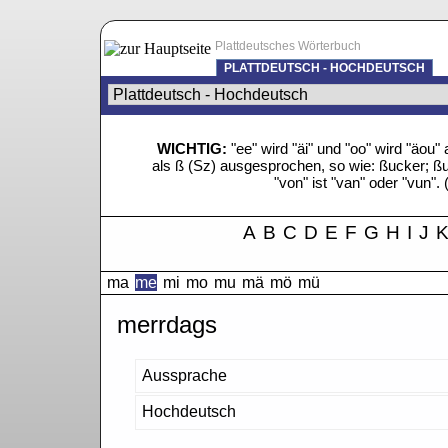
Plattdeutsches Wörterbuch
PLATTDEUTSCH - HOCHDEUTSCH
WICHTIG:
"ee" wird "äi" und "oo" wird "äo
als ß (Sz) ausgesprochen, so wie: ßucker; ßue
"von" ist "van" oder "vun". 
A
B
C
D
E
F
G
H
I
J
ma
me
mi
mo
mu
mä
mö
mü
merrdags
Aussprache
Hochdeutsch