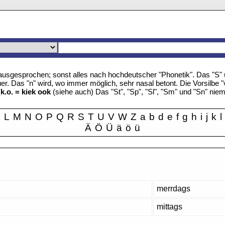
u" ausgesprochen; sonst alles nach hochdeutscher "Phonetik". Das "S
r. Das "n" wird, wo immer möglich, sehr nasal betont. Die Vorsilbe "
(
k.o. = kiek ook
(siehe auch) Das "St", "Sp", "Sl", "Sm" und "Sn" nie
K
L
M
N
O
P
Q
R
S
T
U
V
W
Z
a
b
d
e
f
g
h
i
j
k
l
Ä
Ö
Ü
ä
ö
ü
merrdags
mittags