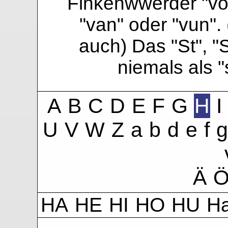
Finkenwwerder "vo"
"van" oder "vun". 
auch) Das "St", "
niemals als 
A
B
C
D
E
F
G
H
I
U
V
W
Z
a
b
d
e
f
g
Ä
HA
HE
HI
HO
HU
H