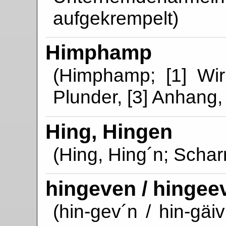
aufgekrempelt)
Himphamp
(Himphamp; [1] Wirr
Plunder, [3] Anhang,
Hing, Hingen
(Hing, Hing´n; Schar
hingeven / hingee
(hin-gev´n / hin-gäi