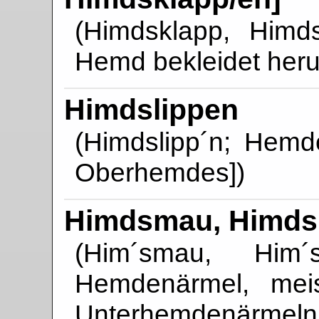
(Himdsklapp, Himd
Hemd bekleidet her
Himdslippen
(Himdslipp´n; Hemde
Oberhemdes])
Himdsmau, Himd
(Him´smau, Him´s
Hemdenärmel, mei
Unterhemdenärm