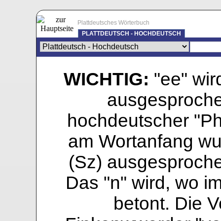
Plattdeutsches Wörterbuch
PLATTDEUTSCH - HOCHDEUTSCH
WICHTIG:
"ee" wird
ausgesprochen
hochdeutscher "Pho
am Wortanfang wur
(Sz) ausgesprochen
Das "n" wird, wo i
betont. Die Vo