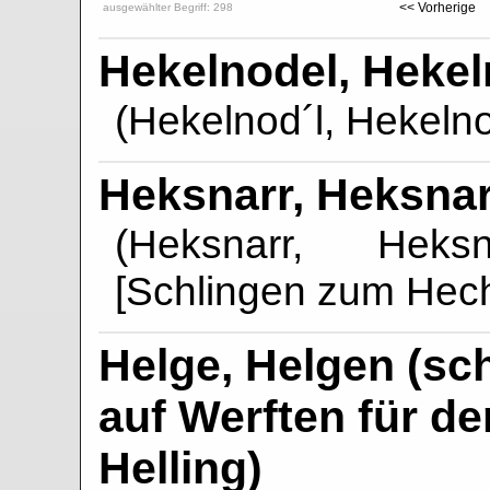
<< Vorherige
ausgewählter Begriff: 298
Hekelnodel, Hekel
(Hekelnod´l, Hekelno
Heksnarr, Heksnarr
(Heksnarr, Heksn
[Schlingen zum Hech
Helge, Helgen (sc
auf Werften für de
Helling)