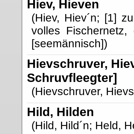
Hiev, Hieven
(Hiev, Hiev´n; [1] z
volles Fischernetz
[seemännisch])
Hievschruver, Hiev
Schruvfleegter]
(Hievschruver, Hiev
Hild, Hilden
(Hild, Hild´n; Held, 