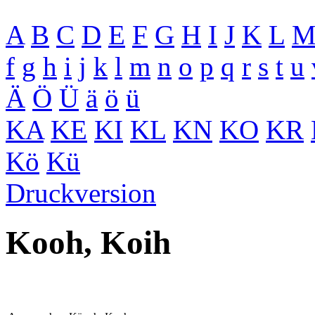
A
B
C
D
E
F
G
H
I
J
K
L
f
g
h
i
j
k
l
m
n
o
p
q
r
s
t
u
Ä
Ö
Ü
ä
ö
ü
KA
KE
KI
KL
KN
KO
KR
Kö
Kü
Druckversion
Kooh, Koih