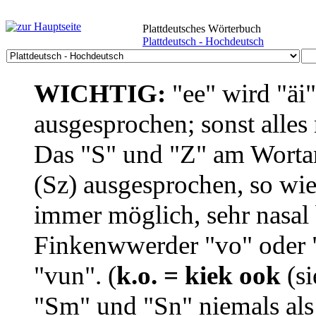
Plattdeutsches Wörterbuch
Plattdeutsch - Hochdeutsch
WICHTIG:
"ee" wird "äi
ausgesprochen; sonst alles
Das "S" und "Z" am Wortan
(Sz) ausgesprochen, so wie
immer möglich, sehr nasal b
Finkenwwerder "vo" oder "
"vun". (
k.o. = kiek ook
(si
"Sm" und "Sn" niemals als