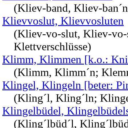
(Kliev-band, Kliev-ban´n
Klievvoslut, Klievvosluten
(Kliev-vo-slut, Kliev-vo-
Klettverschlüsse)
Klimm, Klimmen [k.o.: Kni
(Klimm, Klimm´n; Klem
Klingel, Klingeln [beter: Pi
(Kling´l, Kling´ln; Kling
Klingelbüdel, Klingelbüdels
(Kling´lbüd´l, Kling´lbüd