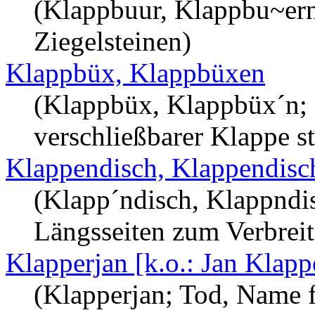
(Klappbuur, Klappbu~ern;
Ziegelsteinen)
Klappbüx, Klappbüxen
(Klappbüx, Klappbüx´n;
verschließbarer Klappe st
Klappendisch, Klappendisc
(Klapp´ndisch, Klappndi
Längsseiten zum Verbreit
Klapperjan [k.o.: Jan Klapp
(Klapperjan; Tod, Name 