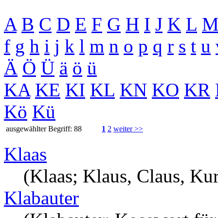
A
B
C
D
E
F
G
H
I
J
K
L
f
g
h
i
j
k
l
m
n
o
p
q
r
s
t
u
Ä
Ö
Ü
ä
ö
ü
KA
KE
KI
KL
KN
KO
KR
Kö
Kü
ausgewählter Begriff: 88
1
2
weiter >>
Klaas
(Klaas; Klaus, Claus, Ku
Klabauter