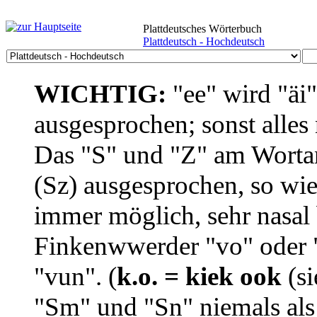
Plattdeutsches Wörterbuch
Plattdeutsch - Hochdeutsch
WICHTIG:
"ee" wird "äi
ausgesprochen; sonst alles
Das "S" und "Z" am Wortan
(Sz) ausgesprochen, so wie
immer möglich, sehr nasal b
Finkenwwerder "vo" oder "
"vun". (
k.o. = kiek ook
(si
"Sm" und "Sn" niemals als