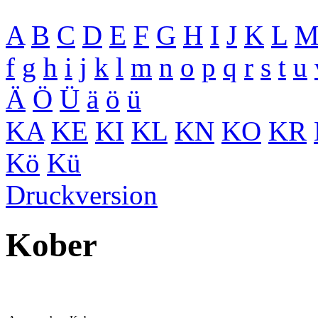
A
B
C
D
E
F
G
H
I
J
K
L
f
g
h
i
j
k
l
m
n
o
p
q
r
s
t
u
Ä
Ö
Ü
ä
ö
ü
KA
KE
KI
KL
KN
KO
KR
Kö
Kü
Druckversion
Kober