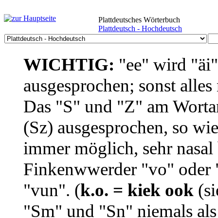
Plattdeutsches Wörterbuch
Plattdeutsch - Hochdeutsch
WICHTIG:
"ee" wird "äi
ausgesprochen; sonst alles
Das "S" und "Z" am Wortan
(Sz) ausgesprochen, so wie
immer möglich, sehr nasal b
Finkenwwerder "vo" oder "
"vun". (
k.o. = kiek ook
(si
"Sm" und "Sn" niemals als