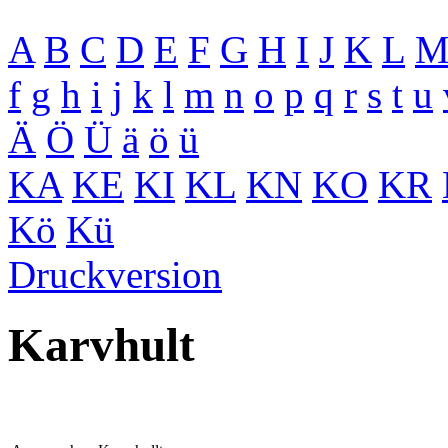
A
B
C
D
E
F
G
H
I
J
K
L
f
g
h
i
j
k
l
m
n
o
p
q
r
s
t
u
Ä
Ö
Ü
ä
ö
ü
KA
KE
KI
KL
KN
KO
KR
Kö
Kü
Druckversion
Karvhult