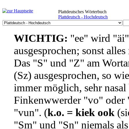
Plattdeutsches Wörterbuch
Plattdeutsch - Hochdeutsch
WICHTIG:
"ee" wird "äi
ausgesprochen; sonst alles
Das "S" und "Z" am Wortan
(Sz) ausgesprochen, so wie
immer möglich, sehr nasal b
Finkenwwerder "vo" oder "
"vun". (
k.o. = kiek ook
(si
"Sm" und "Sn" niemals als