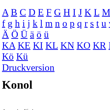
A
B
C
D
E
F
G
H
I
J
K
L
f
g
h
i
j
k
l
m
n
o
p
q
r
s
t
u
Ä
Ö
Ü
ä
ö
ü
KA
KE
KI
KL
KN
KO
KR
Kö
Kü
Druckversion
Konol