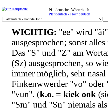
Plattdeutsches Wörterbuch
Plattdeutsch - Hochdeutsch
WICHTIG:
"ee" wird "äi
ausgesprochen; sonst alles
Das "S" und "Z" am Wortan
(Sz) ausgesprochen, so wie
immer möglich, sehr nasal b
Finkenwwerder "vo" oder "
"vun". (
k.o. = kiek ook
(si
"Sm" und "Sn" niemals als