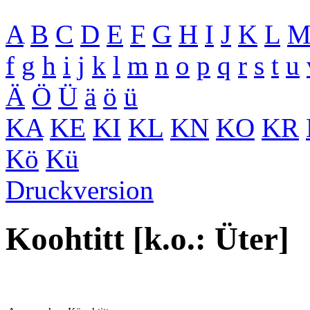
A
B
C
D
E
F
G
H
I
J
K
L
f
g
h
i
j
k
l
m
n
o
p
q
r
s
t
u
Ä
Ö
Ü
ä
ö
ü
KA
KE
KI
KL
KN
KO
KR
Kö
Kü
Druckversion
Koohtitt [k.o.: Üter]