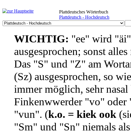
Plattdeutsches Wörterbuch
Plattdeutsch - Hochdeutsch
WICHTIG:
"ee" wird "äi
ausgesprochen; sonst alles
Das "S" und "Z" am Wortan
(Sz) ausgesprochen, so wie
immer möglich, sehr nasal b
Finkenwwerder "vo" oder "
"vun". (
k.o. = kiek ook
(si
"Sm" und "Sn" niemals als