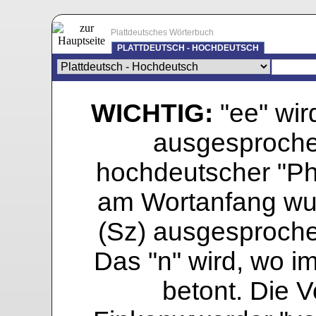
Plattdeutsches Wörterbuch
PLATTDEUTSCH - HOCHDEUTSCH
WICHTIG:
"ee" wird
ausgesprochen
hochdeutscher "Pho
am Wortanfang wur
(Sz) ausgesprochen
Das "n" wird, wo i
betont. Die Vo