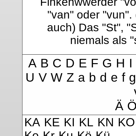
Finkenwwerder "vo"
"van" oder "vun". 
auch) Das "St", "
niemals als 
A
B
C
D
E
F
G
H
I
U
V
W
Z
a
b
d
e
f
g
Ä
KA
KE
KI
KL
KN
KO
Ko
Kr
Ku
Kö
Kü