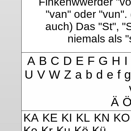
Finkenwwerder "vo"
"van" oder "vun". 
auch) Das "St", "
niemals als 
A
B
C
D
E
F
G
H
I
U
V
W
Z
a
b
d
e
f
g
Ä
KA
KE
KI
KL
KN
KO
Ko
Kr
Ku
Kö
Kü