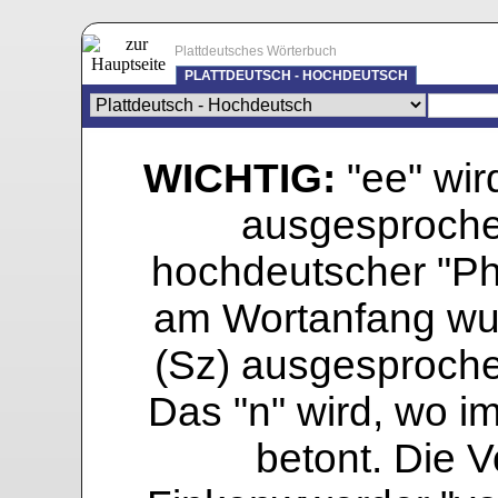
Plattdeutsches Wörterbuch
PLATTDEUTSCH - HOCHDEUTSCH
WICHTIG:
"ee" wird
ausgesprochen
hochdeutscher "Pho
am Wortanfang wur
(Sz) ausgesprochen
Das "n" wird, wo i
betont. Die Vo