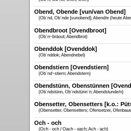
Obend, Obende [vun/van Obend]
(Ob´nd, Ob´nde [vunobend]; Abend/e (heute Abe
Obendbroot [Ovendbroot]
(Ob´n~bräout; Abendbrot)
Obenddok [Ovenddok]
(Ob´nddok; Abendnebel)
Obendstiern [Ovendstiern]
(Ob´nd~stiern; Abendstern)
Obendstünn, Obenstünnen [Ovend
(Ob´ndstünn, Ob´ndstünn´n; Abendstunde/n)
Obensetter, Obensetters [k.o.: Püt
(Obensetter, Obensetters; Ofensetzer, Ofenbaue
Och - och
(Och - och / Oach - oach; Ach - ach)