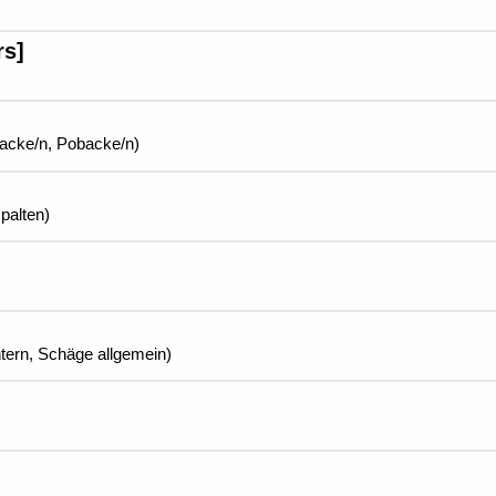
rs]
acke/n, Pobacke/n)
palten)
ntern, Schäge allgemein)