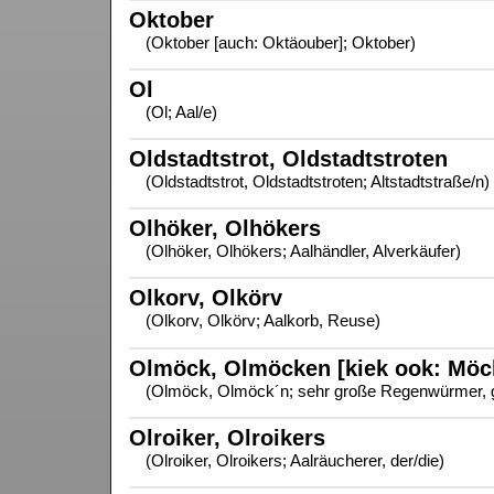
Oktober
(Oktober [auch: Oktäouber]; Oktober)
Ol
(Ol; Aal/e)
Oldstadtstrot, Oldstadtstroten
(Oldstadtstrot, Oldstadtstroten; Altstadtstraße/n)
Olhöker, Olhökers
(Olhöker, Olhökers; Aalhändler, Alverkäufer)
Olkorv, Olkörv
(Olkorv, Olkörv; Aalkorb, Reuse)
Olmöck, Olmöcken [kiek ook: Möc
(Olmöck, Olmöck´n; sehr große Regenwürmer, g
Olroiker, Olroikers
(Olroiker, Olroikers; Aalräucherer, der/die)