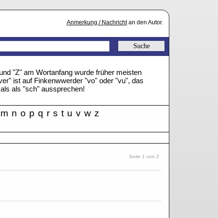
Anmerkung / Nachricht
an den Autor.
" und "Z" am Wortanfang wurde früher meisten
ver" ist auf Finkenwwerder "vo" oder "vu", das
mals als "sch" aussprechen!
m
n
o
p
q
r
s
t
u
v
w
z
Seite 1 von 2