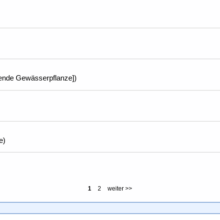
mende Gewässerpflanze])
e)
1
2
weiter >>