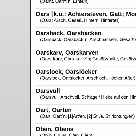
(Oarnt, Oarnt´n; Ernte/n)
Oars [k.o.: Achtersteven, Gatt; Mo
(Oars; Arsch, Gesäß, Hintern, Hinterteil)
Oarsback, Oarsbacken
(Oarsback, Oarsback´n; Arschbacke/n, Gesäßb
Oarskarv, Oarskarven
(Oars-karv, Oars-kar-v´n; Gesäßspalte, Gesäßs
Oarslock, Oarslöcker
(Oarslock, Oarslöcker; Arschloch, -löcher, After)
Oarsvull
(Oarsvull; Arschvoll, Schläge / Hiebe auf den Hi
Oart, Oarten
(Oart, Oart´n; [1]Art/en, [2] Stil/e, Stilrichtung/en)
Oben, Obens
(Ob´n, Ob´ns; Ofen, Öfen)