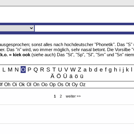
u" ausgesprochen; sonst alles nach hochdeutscher "Phonetik". Das "S
r. Das "n" wird, wo immer möglich, sehr nasal betont. Die Vorsilbe "
(
k.o. = kiek ook
(siehe auch) Das "St", "Sp", "Sl", "Sm" und "Sn" nie
K
L
M
N
O
P
Q
R
S
T
U
V
W
Z
a
b
d
e
f
g
h
i
j
k
l
Ä
Ö
Ü
ä
ö
ü
f
Oh
Oi
Ok
Ol
On
Oo
Op
Os
Ot
Oy
Oz
1
2
weiter >>