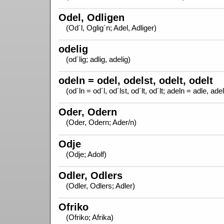
Odel, Odligen
(Od´l, Oglig´n; Adel, Adliger)
odelig
(od´lig; adlig, adelig)
odeln = odel, odelst, odelt, odelt
(od´ln = od´l, od´lst, od´lt, od´lt; adeln = adle, adel
Oder, Odern
(Oder, Odern; Ader/n)
Odje
(Odje; Adolf)
Odler, Odlers
(Odler, Odlers; Adler)
Ofriko
(Ofriko; Afrika)