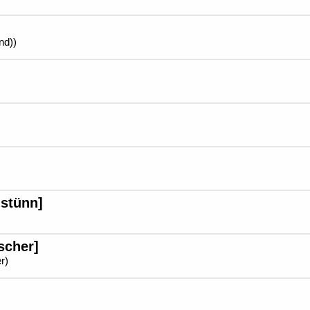
nd))
stünn]
scher]
r)