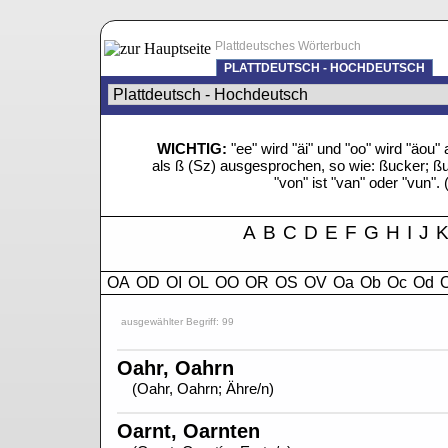
Plattdeutsches Wörterbuch
PLATTDEUTSCH - HOCHDEUTSCH
WICHTIG:
"ee" wird "äi" und "oo" wird "äo
als ß (Sz) ausgesprochen, so wie: ßucker; ßue
"von" ist "van" oder "vun". 
A
B
C
D
E
F
G
H
I
J
OA
OD
OI
OL
OO
OR
OS
OV
Oa
Ob
Oc
Od
O
ausgewählter Begriff: 99
Oahr, Oahrn
(Oahr, Oahrn; Ähre/n)
Oarnt, Oarnten