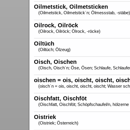
Oilmetstick, Oilmetsticken
(Oilmetstick, Oilmetstick´n; Ölmessstab, -stäbe)
Oilrock, Oilröck
(Oilrock, Oilröck; Ölrock, -röcke)
Oiltüch
(Oiltüch; Ölzeug)
Oisch, Oischen
(Oisch, Oisch´n; Öse, Ösen; Schlaufe, Schlaufe
oischen = ois, oischt, oischt, oisc
(oisch´n = ois, oischt, oischt, oischt; Wasser s
Oischfatt, Oischföt
(Oischfatt, Oischföt; Schöpfschaufel/n, hölzern
Oistriek
(Oistriek; Österreich)