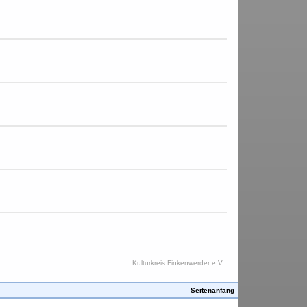
Kulturkreis Finkenwerder e.V.
Seitenanfang