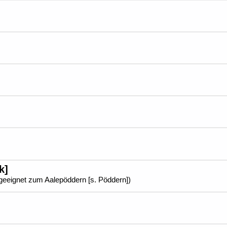
k]
eeignet zum Aalepöddern [s. Pöddern])