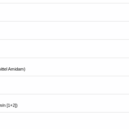
ittel Amidam)
n/n [1+2])