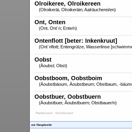
Olroikeree, Olroikereen
(Olroikeräi, Olroikeräin; Aalräucherei/en)
Ont, Onten
(Ont, Ont´n; Ente/n)
Ontenflott [beter: Inkenkruut]
(Ont´nflott; Entengrütze, Wasserlinse [schwim
Oobst
(Äoubst; Obst)
Oobstboom, Oobstboim
(Äoubstbäoum, Äoubstbeum; Obstbaum, -bäum
Oobstbuer, Oobstbuern
(Äoubstbuer, Äoubstbuern; Obstbauer/n)
Plattdeutsch - Hochdeutsch
zur Hauptseite